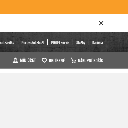
vat zásilku
Porovnání zboží
PROFI servis
Služby
Kariéra
MŮJ ÚČET
OBLÍBENÉ
NÁKUPNÍ KOŠÍK