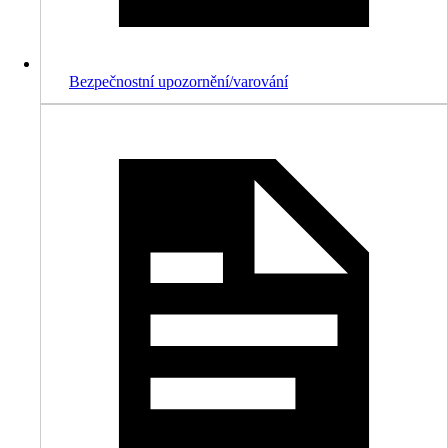
Bezpečnostní upozornění/varování