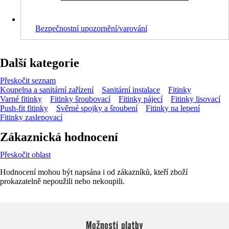
Bezpečnostní upozornění/varování
Další kategorie
Přeskočit seznam
Koupelna a sanitární zařízení
Sanitární instalace
Fitinky
Varné fitinky
Fitinky šroubovací
Fitinky pájecí
Fitinky lisovací
Push-fit fitinky
Svěrné spojky a šroubení
Fitinky na lepení
Fitinky zaslepovací
Zákaznická hodnocení
Přeskočit oblast
Hodnocení mohou být napsána i od zákazníků, kteří zboží
prokazatelně nepoužili nebo nekoupili.
Možnosti platby