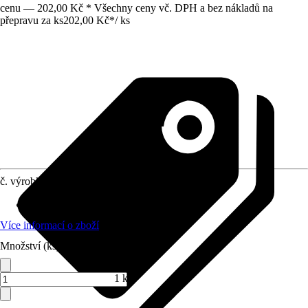
cenu — 202,00 Kč * Všechny ceny vč. DPH a bez nákladů na
přepravu za ks
202,00 Kč
*
/
ks
č. výrobku
10564877
Využití
:
Spojování, Sváření, Šroubování
Více informací o zboží
Množství (ks)
1 ks