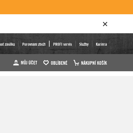
vat zásilku
Porovnání zboží
PROFI servis
Služby
Kariéra
MŮJ ÚČET
OBLÍBENÉ
NÁKUPNÍ KOŠÍK