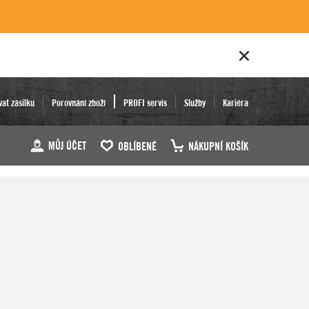
vat zásilku
Porovnání zboží
PROFI servis
Služby
Kariéra
MŮJ ÚČET
OBLÍBENÉ
NÁKUPNÍ KOŠÍK