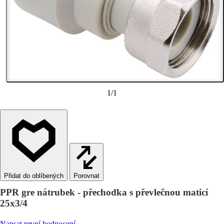
1
/
1
Porovnat
PPR gre nátrubek - přechodka s převlečnou maticí
25x3/4
Napsat první hodnocení