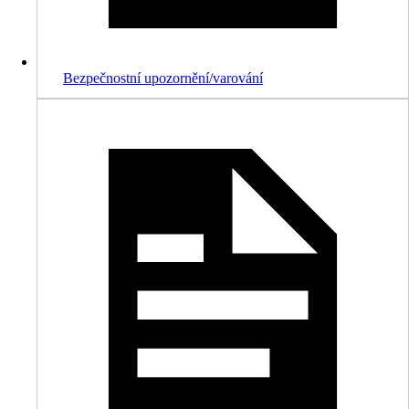
Bezpečnostní upozornění/varování