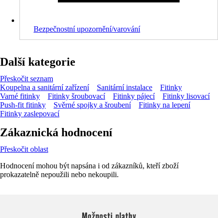
Bezpečnostní upozornění/varování
Další kategorie
Přeskočit seznam
Koupelna a sanitární zařízení
Sanitární instalace
Fitinky
Varné fitinky
Fitinky šroubovací
Fitinky pájecí
Fitinky lisovací
Push-fit fitinky
Svěrné spojky a šroubení
Fitinky na lepení
Fitinky zaslepovací
Zákaznická hodnocení
Přeskočit oblast
Hodnocení mohou být napsána i od zákazníků, kteří zboží
prokazatelně nepoužili nebo nekoupili.
Možnosti platby