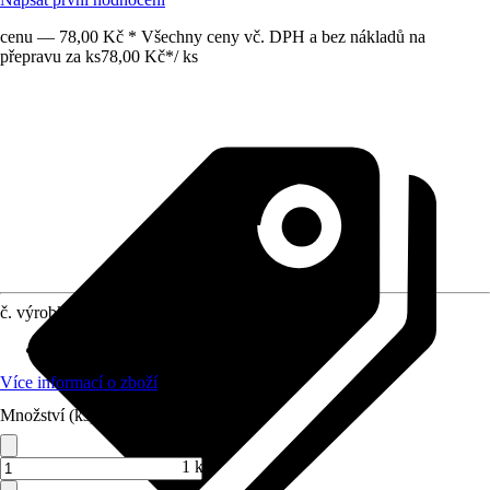
cenu — 78,00 Kč * Všechny ceny vč. DPH a bez nákladů na
přepravu za ks
78,00 Kč
*
/
ks
č. výrobku
10564890
Využití
:
Spojování, Sváření, Šroubování
Více informací o zboží
Množství (ks)
1 ks