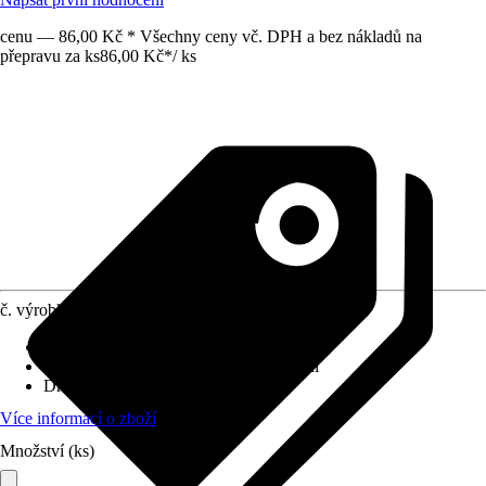
cenu — 86,00 Kč * Všechny ceny vč. DPH a bez nákladů na
přepravu za ks
86,00 Kč
*
/
ks
č. výrobku
10564858
Velikost
:
3/4" x 25 mm
Využití
:
Spojování, Sváření, Šroubování
Druh závitu
:
Vnější závit
Více informací o zboží
Množství (ks)