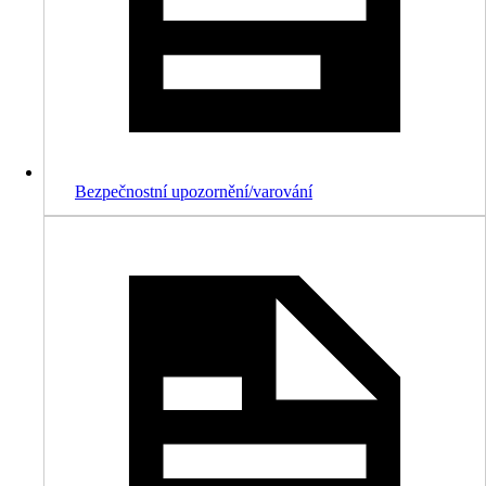
Bezpečnostní upozornění/varování