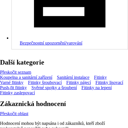
Bezpečnostní upozornění/varování
Další kategorie
Přeskočit seznam
Koupelna a sanitární zařízení
Sanitární instalace
Fitinky
Varné fitinky
Fitinky šroubovací
Fitinky pájecí
Fitinky lisovací
Push-fit fitinky
Svěrné spojky a šroubení
Fitinky na lepení
Fitinky zaslepovací
Zákaznická hodnocení
Přeskočit oblast
Hodnocení mohou být napsána i od zákazníků, kteří zboží