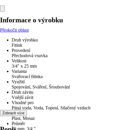
Informace o výrobku
Přeskočit oblast
Druh výrobku
Fitink
Provedení
Přechodová vsuvka
Velikost
3/4" x 25 mm
Varianta
Svařovací fitinka
Využití
Spojování, Sváření, Šroubování
Druh závitu
Vnější závit
Vhodné pro
Pitná voda, Voda, Topení, Stlačený vzduch
Materiál
Zobrazit více
Plast, Mosaz
Průměr
Popis
25 mm, 3/4 "