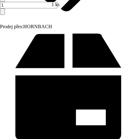
1 ks
Prodej přes:
HORNBACH