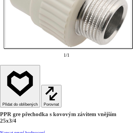
1
/
1
Porovnat
PPR gre přechodka s kovovým závitem vnějším
25x3/4
Napsat první hodnocení