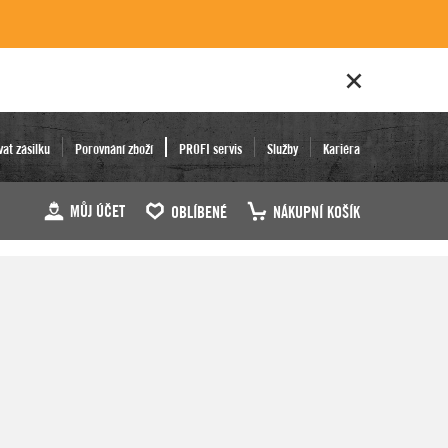
vat zásilku
Porovnání zboží
PROFI servis
Služby
Kariéra
MŮJ ÚČET
OBLÍBENÉ
NÁKUPNÍ KOŠÍK