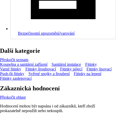
Bezpečnostní upozornění/varování
Další kategorie
Přeskočit seznam
Koupelna a sanitární zařízení
Sanitární instalace
Fitinky
Varné fitinky
Fitinky šroubovací
Fitinky pájecí
Fitinky lisovací
Push-fit fitinky
Svěrné spojky a šroubení
Fitinky na lepení
Fitinky zaslepovací
Zákaznická hodnocení
Přeskočit oblast
Hodnocení mohou být napsána i od zákazníků, kteří zboží
prokazatelně nepoužili nebo nekoupili.