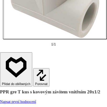
1
/
1
Porovnat
PPR gre T kus s kovovým závitem vnitřním 20x1/2
Napsat první hodnocení