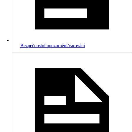
Bezpečnostní upozornění/varování