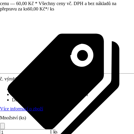
cenu — 60,00 Kč * Všechny ceny vč. DPH a bez nákladů na
přepravu za ks
60,00 Kč
*
/
ks
č. výrobku
10564878
Velikost
:
20 mm x 1/2" x 20 mm
Využití
:
Spojování, Sváření, Šroubování
Druh závitu
:
Vnitřní závit
Více informací o zboží
Množství (ks)
1 ks