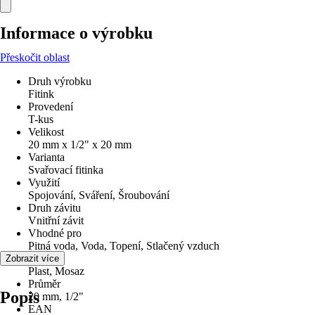
Informace o výrobku
Přeskočit oblast
Druh výrobku
Fitink
Provedení
T-kus
Velikost
20 mm x 1/2" x 20 mm
Varianta
Svařovací fitinka
Využití
Spojování, Sváření, Šroubování
Druh závitu
Vnitřní závit
Vhodné pro
Pitná voda, Voda, Topení, Stlačený vzduch
Materiál
Zobrazit více
Plast, Mosaz
Průměr
Popis
20 mm, 1/2"
EAN