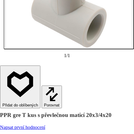
1
/
1
Porovnat
PPR gre T kus s převlečnou maticí 20x3/4x20
Napsat první hodnocení