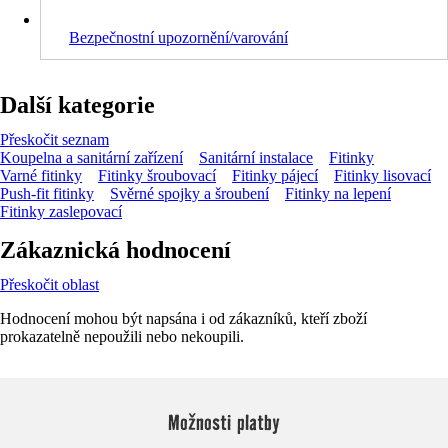
Bezpečnostní upozornění/varování
Další kategorie
Přeskočit seznam
Koupelna a sanitární zařízení
Sanitární instalace
Fitinky
Varné fitinky
Fitinky šroubovací
Fitinky pájecí
Fitinky lisovací
Push-fit fitinky
Svěrné spojky a šroubení
Fitinky na lepení
Fitinky zaslepovací
Zákaznická hodnocení
Přeskočit oblast
Hodnocení mohou být napsána i od zákazníků, kteří zboží
prokazatelně nepoužili nebo nekoupili.
Možnosti platby