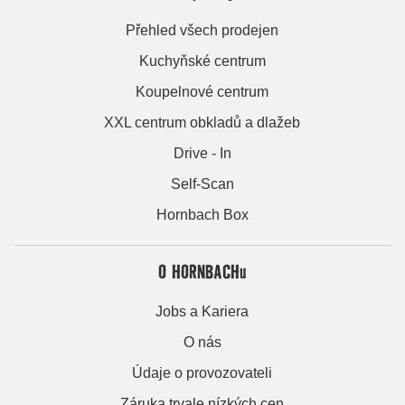
Přehled všech prodejen
Kuchyňské centrum
Koupelnové centrum
XXL centrum obkladů a dlažeb
Drive - In
Self-Scan
Hornbach Box
O HORNBACHu
Jobs a Kariera
O nás
Údaje o provozovateli
Záruka trvale nízkých cen