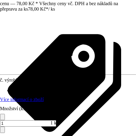
cenu — 78,00 Kč * Všechny ceny vč. DPH a bez nákladů na
přepravu za ks
78,00 Kč
*
/
ks
č. výrobku
10564894
Využití
:
Spojování, Sváření, Šroubování
Více informací o zboží
Množství (ks)
1 ks