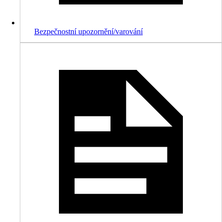
Bezpečnostní upozornění/varování