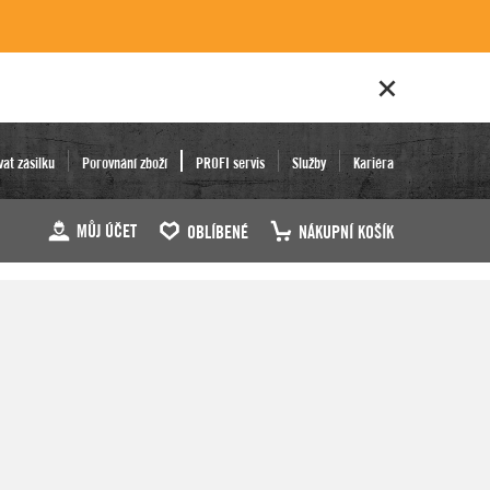
vat zásilku
Porovnání zboží
PROFI servis
Služby
Kariéra
MŮJ ÚČET
OBLÍBENÉ
NÁKUPNÍ KOŠÍK