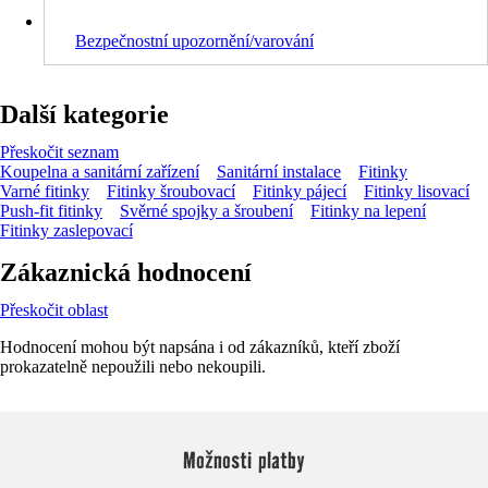
Bezpečnostní upozornění/varování
Další kategorie
Přeskočit seznam
Koupelna a sanitární zařízení
Sanitární instalace
Fitinky
Varné fitinky
Fitinky šroubovací
Fitinky pájecí
Fitinky lisovací
Push-fit fitinky
Svěrné spojky a šroubení
Fitinky na lepení
Fitinky zaslepovací
Zákaznická hodnocení
Přeskočit oblast
Hodnocení mohou být napsána i od zákazníků, kteří zboží
prokazatelně nepoužili nebo nekoupili.
Možnosti platby