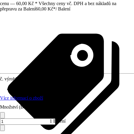
cenu — 60,00 Kč * Všechny ceny vč. DPH a bez nákladů na
přepravu za Balení
60,00 Kč
*
/
Balení
č. výrobku
10564900
Využití
:
Spojování, Sváření
Více informací o zboží
Množství (Balení)
1 Balení