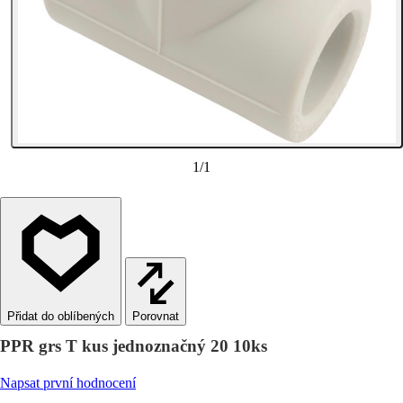
1
/
1
Porovnat
PPR grs T kus jednoznačný 20 10ks
Napsat první hodnocení