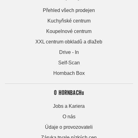
Přehled všech prodejen
Kuchyňské centrum
Koupelnové centrum
XXL centrum obkladů a dlažeb
Drive - In
Self-Scan
Hornbach Box
O HORNBACHu
Jobs a Kariera
O nás
Údaje o provozovateli
Záruka trvale nízkých cen