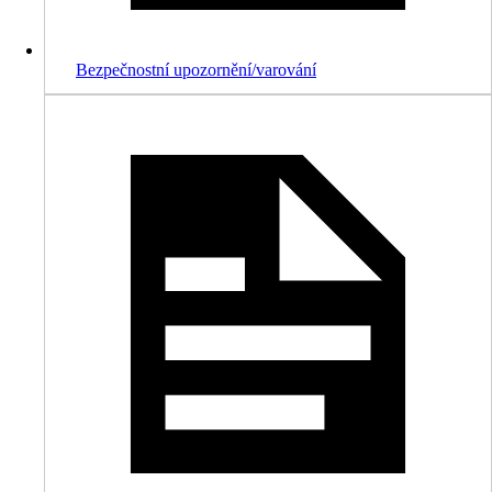
Bezpečnostní upozornění/varování