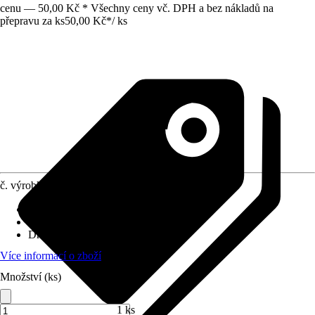
cenu — 50,00 Kč * Všechny ceny vč. DPH a bez nákladů na
přepravu za ks
50,00 Kč
*
/
ks
č. výrobku
10564918
Velikost
:
32 x 32 mm
Využití
:
Spojování, Sváření
Druh závitu
:
Bez závitu
Více informací o zboží
Množství (ks)
1 ks