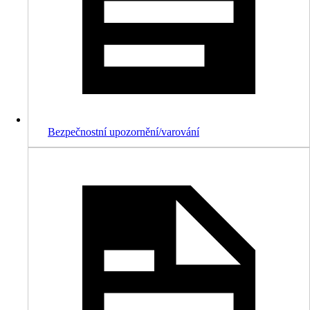
Bezpečnostní upozornění/varování