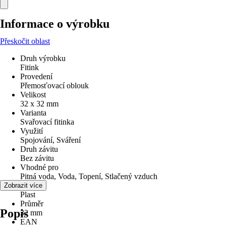
Informace o výrobku
Přeskočit oblast
Druh výrobku
Fitink
Provedení
Přemosťovací oblouk
Velikost
32 x 32 mm
Varianta
Svařovací fitinka
Využití
Spojování, Sváření
Druh závitu
Bez závitu
Vhodné pro
Pitná voda, Voda, Topení, Stlačený vzduch
Materiál
Zobrazit více
Plast
Průměr
Popis
32 mm
EAN