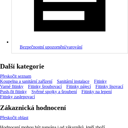
Bezpečnostní upozornění/varování
Další kategorie
Přeskočit seznam
Koupelna a sanitární zařízení
Sanitární instalace
Fitinky
Varné fitinky
Fitinky šroubovací
Fitinky pájecí
Fitinky lisovací
Push-fit fitinky
Svěrné spojky a šroubení
Fitinky na lepení
Fitinky zaslepovací
Zákaznická hodnocení
Přeskočit oblast
Hodnocení mohou být napsána i od zákazníků, kteří zboží