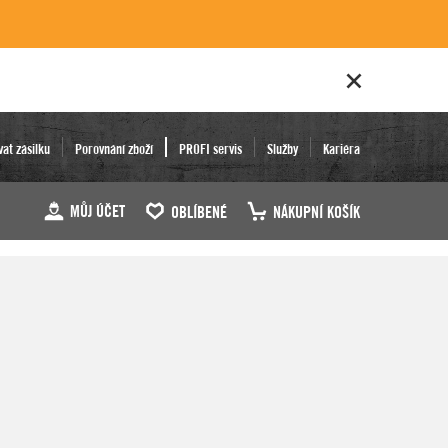
vat zásilku
Porovnání zboží
PROFI servis
Služby
Kariéra
MŮJ ÚČET
OBLÍBENÉ
NÁKUPNÍ KOŠÍK