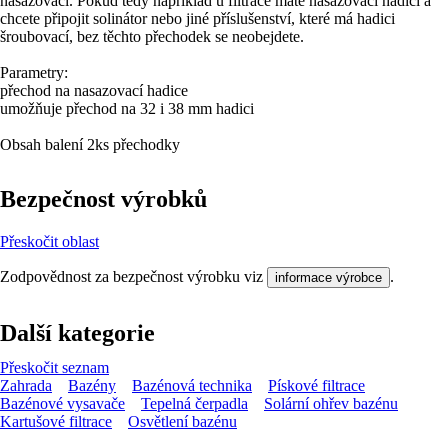
nasazovací. Pokud tedy například u filtrace máte nasazovací hadici a
chcete připojit solinátor nebo jiné příslušenství, které má hadici
šroubovací, bez těchto přechodek se neobejdete.
Parametry:
přechod na nasazovací hadice
umožňuje přechod na 32 i 38 mm hadici
Obsah balení 2ks přechodky
Bezpečnost výrobků
Přeskočit oblast
Zodpovědnost za bezpečnost výrobku viz
.
informace výrobce
Další kategorie
Přeskočit seznam
Zahrada
Bazény
Bazénová technika
Pískové filtrace
Bazénové vysavače
Tepelná čerpadla
Solární ohřev bazénu
Kartušové filtrace
Osvětlení bazénu