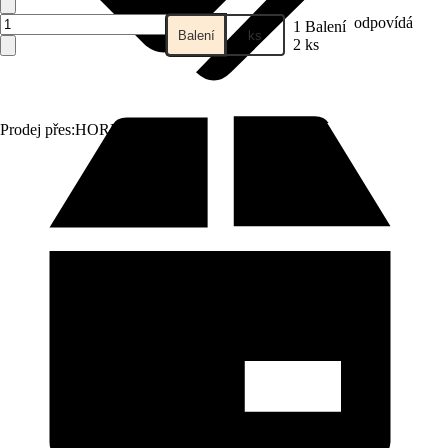
odpovídá
1 Balení
Balení
ks
2 ks
Prodej přes:
HORNBACH