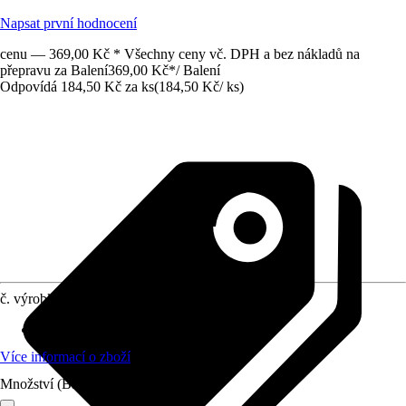
Napsat první hodnocení
cenu — 369,00 Kč * Všechny ceny vč. DPH a bez nákladů na
přepravu za Balení
369,00 Kč
*
/
Balení
Odpovídá 184,50 Kč za ks
(
184,50 Kč
/
ks
)
č. výrobku
12291769
Materiál
:
-
Více informací o zboží
Množství (Balení)