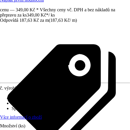
cenu — 349,00 Kč * Všechny ceny vč. DPH a bez nákladů na
přepravu za ks
349,00 Kč
*
/
ks
Odpovídá 187,63 Kč za m
(
187,63 Kč
/
m
)
č. výrobku
10587038
Druh montáže
:
Hmoždinky, Lepení
Tloušťka vrstvy
:
1 mm
Specifikace materiálu
:
Hliník
Více informací o zboží
Množství (ks)