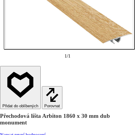
1
/
1
Porovnat
Přechodová lišta Arbiton 1860 x 30 mm dub
monument
Napsat první hodnocení