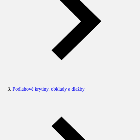
Podlahové krytiny, obklady a dlažby