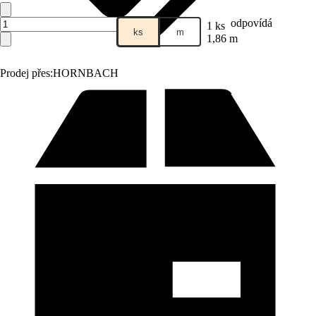
odpovídá
1 ks
ks
m
1,86 m
Prodej přes:
HORNBACH