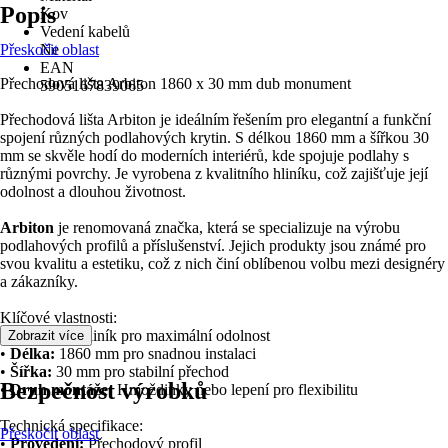
Popis
Kov
Vedení kabelů
Přeskočit oblast
Ne
EAN
Přechodová lišta Arbiton 1860 x 30 mm dub monument
5905167839065
Přechodová lišta Arbiton je ideálním řešením pro elegantní a funkční
spojení různých podlahových krytin. S délkou 1860 mm a šířkou 30
mm se skvěle hodí do moderních interiérů, kde spojuje podlahy s
různými povrchy. Je vyrobena z kvalitního hliníku, což zajišťuje její
odolnost a dlouhou životnost.
Arbiton
je renomovaná značka, která se specializuje na výrobu
podlahových profilů a příslušenství. Jejich produkty jsou známé pro
svou kvalitu a estetiku, což z nich činí oblíbenou volbu mezi designéry
a zákazníky.
Klíčové vlastnosti:
•
Materiál:
Hliník pro maximální odolnost
Zobrazit více
•
Délka:
1860 mm pro snadnou instalaci
•
Šířka:
30 mm pro stabilní přechod
Bezpečnost výrobků
•
Druh montáže:
Hmoždinky nebo lepení pro flexibilitu
Technická specifikace:
Přeskočit oblast
•
Provedení:
Přechodový profil