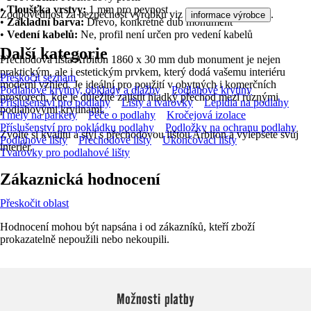
•
Tloušťka vrstvy:
1 mm pro pevnost
Zodpovědnost za bezpečnost výrobku viz
.
informace výrobce
•
Základní barva:
Dřevo, konkrétně dub monument
•
Vedení kabelů:
Ne, profil není určen pro vedení kabelů
Další kategorie
Přechodová lišta Arbiton 1860 x 30 mm dub monument je nejen
praktickým, ale i estetickým prvkem, který dodá vašemu interiéru
Přeskočit seznam
moderní vzhled. Je ideální pro použití v obytných i komerčních
Podlahové krytiny, obklady a dlažby
Podlahové krytiny
prostorech, kde je důležité zajistit hladký přechod mezi různými
Příslušenství pro podlahy
Lišty a tvarovky
Lepidla na podlahy
podlahovými krytinami.
Tmely na parkety
Péče o podlahy
Kročejová izolace
Příslušenství pro pokládku podlahy
Podložky na ochranu podlahy
Zvolte si kvalitu a styl s přechodovou lištou Arbiton a vylepšete svůj
Podlahové lišty
Přechodové lišty
Ukončovací lišty
interiér.
Tvarovky pro podlahové lišty
Zákaznická hodnocení
Přeskočit oblast
Hodnocení mohou být napsána i od zákazníků, kteří zboží
prokazatelně nepoužili nebo nekoupili.
Možnosti platby