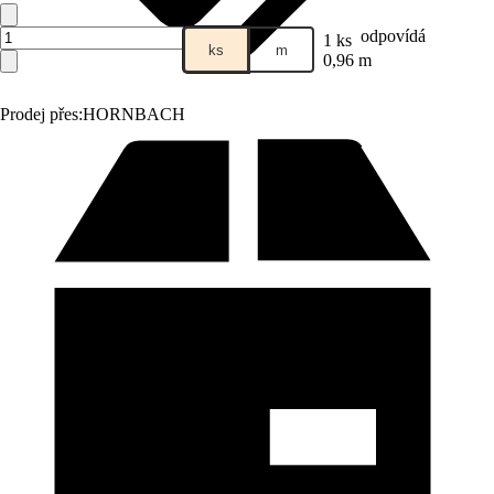
odpovídá
1 ks
ks
m
0,96 m
Prodej přes:
HORNBACH