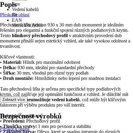
Popis
Kov
Vedení kabelů
Přeskočit oblast
Ne
EAN
Přechodová lišta Arbiton 930 x 30 mm dub monument je ideálním
5905167839003
řešením pro elegantní a funkční spojení různých podlahových krytin.
Tento
hliníkový přechodový profil
v atraktivním provedení dub
monument přináší nejen estetický vzhled, ale také vysokou odolnost a
trvanlivost.
Klíčové vlastnosti:
•
Materiál:
Hliník pro maximální odolnost
•
Délka:
930 mm, ideální pro standardní přechody
•
Šířka:
30 mm, vhodná pro různé typy podlah
•
Druh montáže:
Hmoždinky nebo lepení pro snadnou instalaci
Tato přechodová lišta je určena pro specifické typy podlahových
krytin, což zajišťuje její optimální funkčnost a vzhled. Je důležité mít
na paměti, že
neumožňuje vedení kabelů
, což může být klíčovým
Zobrazit více
faktorem při výběru produktu pro váš interiér.
Bezpečnost výrobků
Technická specifikace:
•
Provedení:
Přechodový profil
•
Tloušťka vrstvy:
1 mm pro pevnost a stabilitu
Přeskočit oblast
•
Základní barva:
Dřevo, které se snadno integruje do různých