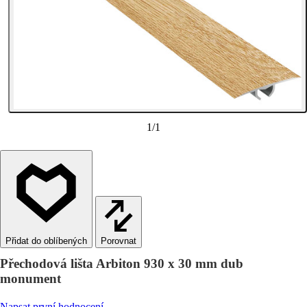
1
/
1
Porovnat
Přechodová lišta Arbiton 930 x 30 mm dub
monument
Napsat první hodnocení