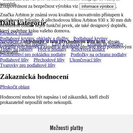
interiérů
Zodpovědnost za bezpečnost výrobku viz
.
informace výrobce
Značka Arbiton je známá svou kvalitou a inovativním přístupem k
podlahovým řešením. S přechodovou lištou Arbiton 930 x 30 mm dub
Další kategorie
monument získáte nejen funkční prvek, ale také designový doplněk,
který podtrhne krásu vašeho domova.
Přeskočit seznam
Podlahové krytiny, obklady a dlažby
Podlahové krytiny
Neváhejte a
objednejte si tuto přechodovou lištu nyní
, abyste
Příslušenství pro podlahy
Lišty a tvarovky
Lepidla na podlahy
vylepšili svůj interiér a zajistili si dokonalý přechod mezi podlahovými
Tmely na parkety
Péče o podlahy
Kročejová izolace
krytinami.
Příslušenství pro pokládku podlahy
Podložky na ochranu podlahy
Podlahové lišty
Přechodové lišty
Ukončovací lišty
Tvarovky pro podlahové lišty
Zákaznická hodnocení
Přeskočit oblast
Hodnocení mohou být napsána i od zákazníků, kteří zboží
prokazatelně nepoužili nebo nekoupili.
Možnosti platby