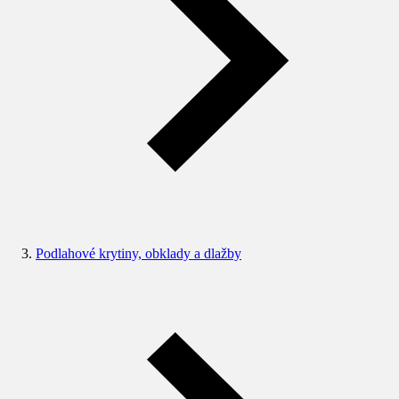
Podlahové krytiny, obklady a dlažby