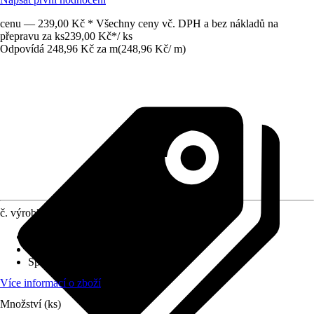
cenu — 239,00 Kč * Všechny ceny vč. DPH a bez nákladů na
přepravu za ks
239,00 Kč
*
/
ks
Odpovídá 248,96 Kč za m
(
248,96 Kč
/
m
)
č. výrobku
10587034
Druh montáže
:
Hmoždinky, Lepení
Tloušťka vrstvy
:
1 mm
Specifikace materiálu
:
Hliník
Více informací o zboží
Množství (ks)