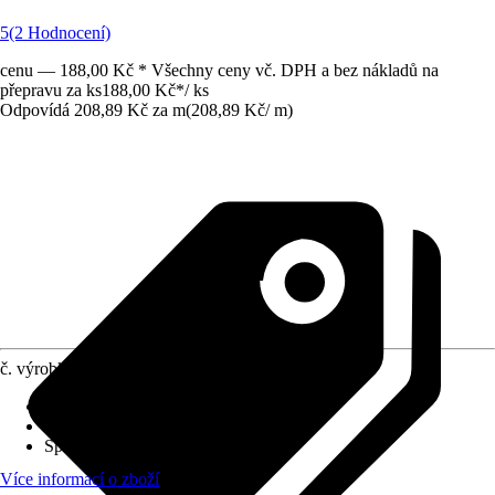
5
(2 Hodnocení)
cenu — 188,00 Kč * Všechny ceny vč. DPH a bez nákladů na
přepravu za ks
188,00 Kč
*
/
ks
Odpovídá 208,89 Kč za m
(
208,89 Kč
/
m
)
č. výrobku
6530407
Druh montáže
:
Lepení
Tloušťka vrstvy
:
0 mm - 30 mm
Specifikace materiálu
:
Hliník
Více informací o zboží