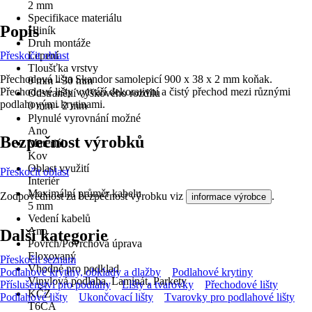
2 mm
Specifikace materiálu
Popis
Hliník
Druh montáže
Přeskočit oblast
Lepení
Tloušťka vrstvy
Přechodová lišta Skandor samolepicí 900 x 38 x 2 mm koňak.
0 mm - 30 mm
Přechodové lišty vytváří dekorativní a čistý přechod mezi různými
Odstranění výškového rozdílu
podlahovými krytinami.
0 mm - 2 mm
Plynulé vyrovnání možné
Ano
Bezpečnost výrobků
Materiál
Kov
Oblast využití
Přeskočit oblast
Interiér
Maximální průměr kabelu
Zodpovědnost za bezpečnost výrobku viz
.
informace výrobce
5 mm
Vedení kabelů
Ano
Další kategorie
Povrch/Povrchová úprava
Eloxovaný
Přeskočit seznam
Vhodné pro podklad
Podlahové krytiny, obklady a dlažby
Podlahové krytiny
Vinylová podlaha, Laminát, Parkety
Příslušenství pro podlahy
Lišty a tvarovky
Přechodové lišty
KČZ
Podlahové lišty
Ukončovací lišty
Tvarovky pro podlahové lišty
T6CA