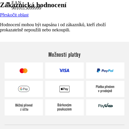
EAN
Zákaznická hodnocení
9010115099999
Přeskočit oblast
Hodnocení mohou být napsána i od zákazníků, kteří zboží
prokazatelně nepoužili nebo nekoupili.
Možnosti platby