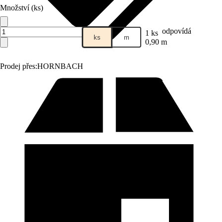
Množství (ks)
odpovídá
1 ks
ks
m
0,90 m
Prodej přes:
HORNBACH