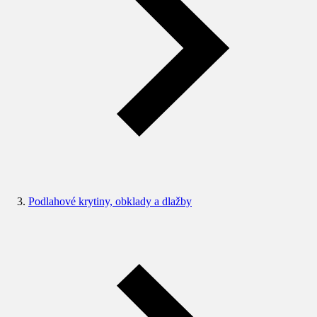
Podlahové krytiny, obklady a dlažby