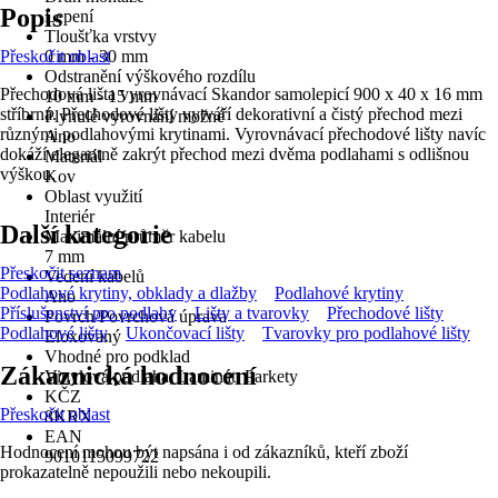
Popis
Lepení
Tloušťka vrstvy
Přeskočit oblast
0 mm - 30 mm
Odstranění výškového rozdílu
Přechodová lišta vyrovnávací Skandor samolepicí 900 x 40 x 16 mm
10 mm - 15 mm
stříbrná. Přechodové lišty vytváří dekorativní a čistý přechod mezi
Plynulé vyrovnání možné
různými podlahovými krytinami. Vyrovnávací přechodové lišty navíc
Ano
dokáží elegantně zakrýt přechod mezi dvěma podlahami s odlišnou
Materiál
výškou.
Kov
Oblast využití
Interiér
Další kategorie
Maximální průměr kabelu
7 mm
Přeskočit seznam
Vedení kabelů
Podlahové krytiny, obklady a dlažby
Podlahové krytiny
Ano
Příslušenství pro podlahy
Lišty a tvarovky
Přechodové lišty
Povrch/Povrchová úprava
Podlahové lišty
Ukončovací lišty
Tvarovky pro podlahové lišty
Eloxovaný
Vhodné pro podklad
Zákaznická hodnocení
Vinylová podlaha, Laminát, Parkety
KČZ
Přeskočit oblast
8KRX
EAN
Hodnocení mohou být napsána i od zákazníků, kteří zboží
9010115099722
prokazatelně nepoužili nebo nekoupili.