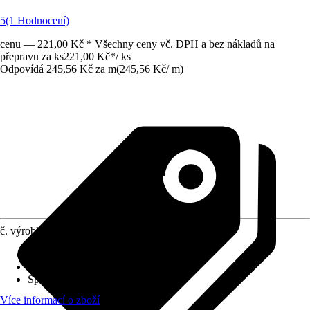
5
(1 Hodnocení)
cenu — 221,00 Kč * Všechny ceny vč. DPH a bez nákladů na
přepravu za ks
221,00 Kč
*
/
ks
Odpovídá 245,56 Kč za m
(
245,56 Kč
/
m
)
č. výrobku
6530386
Druh montáže
:
Lepení
Tloušťka vrstvy
:
0 mm - 30 mm
Specifikace materiálu
:
Hliník
Více informací o zboží