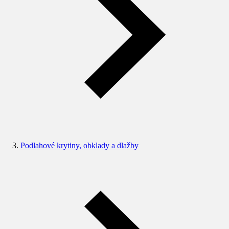
Podlahové krytiny, obklady a dlažby