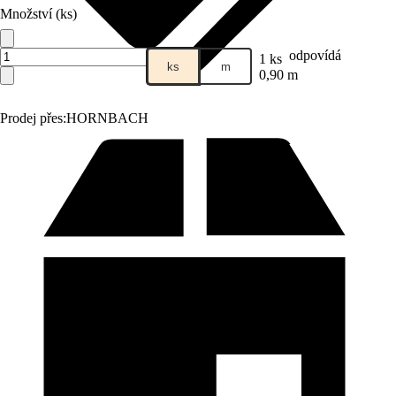
Množství (ks)
odpovídá
1 ks
ks
m
0,90 m
Prodej přes:
HORNBACH