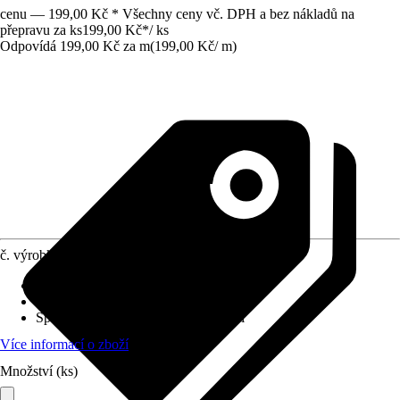
cenu — 199,00 Kč * Všechny ceny vč. DPH a bez nákladů na
přepravu za ks
199,00 Kč
*
/
ks
Odpovídá 199,00 Kč za m
(
199,00 Kč
/
m
)
č. výrobku
2531604
Druh montáže
:
Lepení
Tloušťka vrstvy
:
0 mm - 10 mm
Specifikace materiálu
:
Nerezová ocel
Více informací o zboží
Množství (ks)