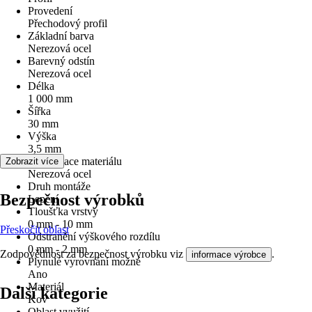
Provedení
Přechodový profil
Základní barva
Nerezová ocel
Barevný odstín
Nerezová ocel
Délka
1 000 mm
Šířka
30 mm
Výška
3,5 mm
Specifikace materiálu
Zobrazit více
Nerezová ocel
Druh montáže
Bezpečnost výrobků
Lepení
Tloušťka vrstvy
0 mm - 10 mm
Přeskočit oblast
Odstranění výškového rozdílu
0 mm - 2 mm
Zodpovědnost za bezpečnost výrobku viz
.
informace výrobce
Plynulé vyrovnání možné
Ano
Materiál
Další kategorie
Kov
Oblast využití