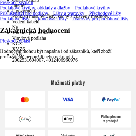
Přeskočit seznam
Interiér
Podlahové krytiny, obklady a dlažby
Podlahové krytiny
Upozornění
Příslušenství pro podlahy
Lišty a tvarovky
Přechodové lišty
Podklad musí být čistý, suchý a zbavený mastnoty.
Podlahové lišty
Ukončovací lišty
Tvarovky pro podlahové lišty
Vedení kabelů
Ne
Zákaznická hodnocení
Vhodné pro podklad
Vinylová podlaha
Přeskočit oblast
KČZ
XVZ6
Hodnocení mohou být napsána i od zákazníků, kteří zboží
EAN
prokazatelně nepoužili nebo nekoupili.
2002531604007, 4012406960976
Možnosti platby