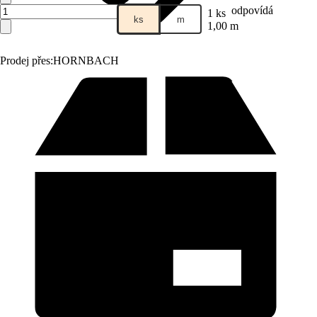
odpovídá
1 ks
ks
m
1,00 m
Prodej přes:
HORNBACH