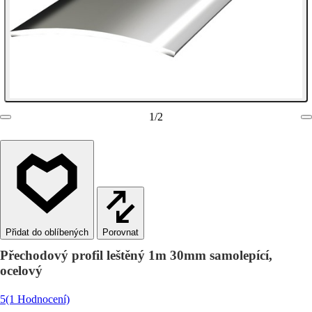
1
/
2
Porovnat
Přechodový profil leštěný 1m 30mm samolepící,
ocelový
5
(1 Hodnocení)