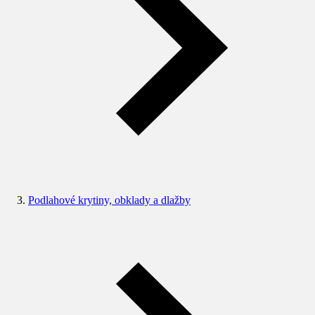
Podlahové krytiny, obklady a dlažby