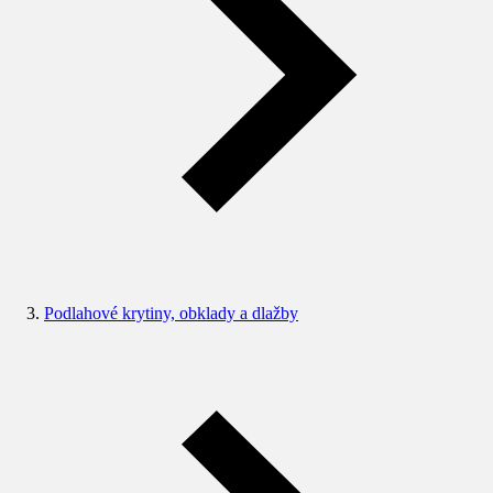
Podlahové krytiny, obklady a dlažby