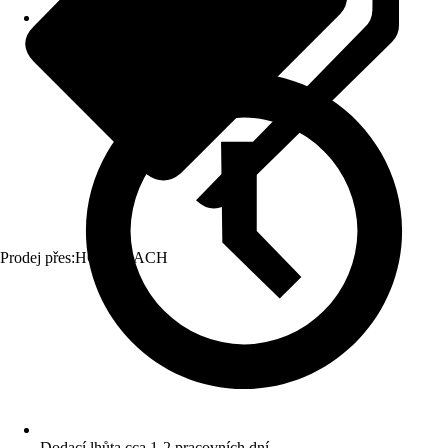
Prodej přes:
HORNBACH
Dodací lhůta cca 1-2 pracovních dní