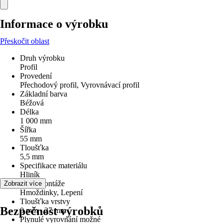
Informace o výrobku
Přeskočit oblast
Druh výrobku
Profil
Provedení
Přechodový profil, Vyrovnávací profil
Základní barva
Béžová
Délka
1 000 mm
Šířka
55 mm
Tloušťka
5,5 mm
Specifikace materiálu
Hliník
Druh montáže
Zobrazit více
Hmoždinky, Lepení
Tloušťka vrstvy
Bezpečnost výrobků
0 mm - 27 mm
Plynulé vyrovnání možné