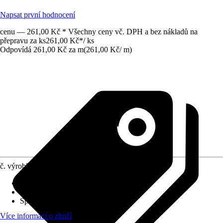
Napsat první hodnocení
cenu — 261,00 Kč * Všechny ceny vč. DPH a bez nákladů na
přepravu za ks
261,00 Kč
*
/
ks
Odpovídá 261,00 Kč za m
(
261,00 Kč
/
m
)
č. výrobku
12545920
Druh montáže
:
Hmoždinky, Lepení
Tloušťka vrstvy
:
0 mm - 27 mm
Specifikace materiálu
:
Hliník
Více informací o zboží