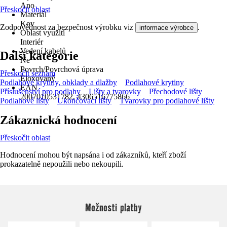
Ano
Přeskočit oblast
Materiál
Kov
Zodpovědnost za bezpečnost výrobku viz
.
informace výrobce
Oblast využití
Interiér
Vedení kabelů
Další kategorie
Ne
Povrch/Povrchová úprava
Přeskočit seznam
Eloxovaný
Podlahové krytiny, obklady a dlažby
Podlahové krytiny
EAN
Příslušenství pro podlahy
Lišty a tvarovky
Přechodové lišty
2007010531782, 4306516775866
Podlahové lišty
Ukončovací lišty
Tvarovky pro podlahové lišty
Zákaznická hodnocení
Přeskočit oblast
Hodnocení mohou být napsána i od zákazníků, kteří zboží
prokazatelně nepoužili nebo nekoupili.
Možnosti platby