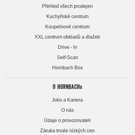
Přehled všech prodejen
Kuchyňské centrum
Koupelnové centrum
XXL centrum obkladů a dlažeb
Drive - In
Self-Scan
Hornbach Box
O HORNBACHu
Jobs a Kariera
O nás
Údaje o provozovateli
Záruka trvale nízkých cen