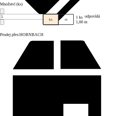
Množství (ks)
odpovídá
1 ks
ks
m
1,00 m
Prodej přes:
HORNBACH