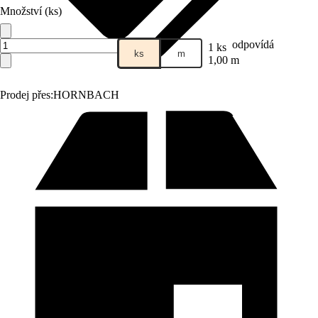
Množství (ks)
odpovídá
1 ks
ks
m
1,00 m
Prodej přes:
HORNBACH