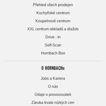
Přehled všech prodejen
Kuchyňské centrum
Koupelnové centrum
XXL centrum obkladů a dlažeb
Drive - In
Self-Scan
Hornbach Box
O HORNBACHu
Jobs a Kariera
O nás
Údaje o provozovateli
Záruka trvale nízkých cen