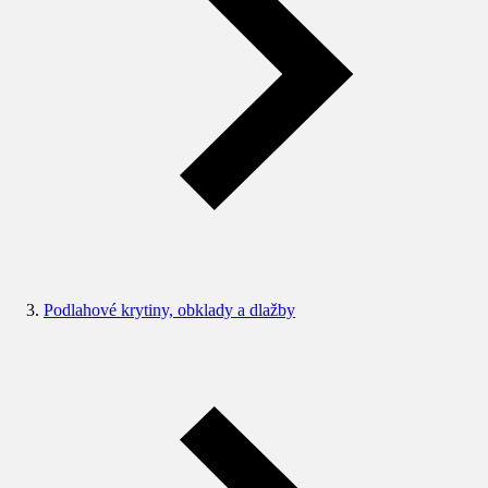
Podlahové krytiny, obklady a dlažby