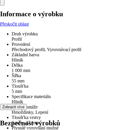
Informace o výrobku
Přeskočit oblast
Druh výrobku
Profil
Provedení
Přechodový profil, Vyrovnávací profil
Základní barva
Hliník
Délka
1 000 mm
Šířka
55 mm
Tloušťka
5 mm
Specifikace materiálu
Hliník
Druh montáže
Zobrazit více
Hmoždinky, Lepení
Tloušťka vrstvy
Bezpečnost výrobků
0 mm - 27 mm
Plynulé vyrovnání možné