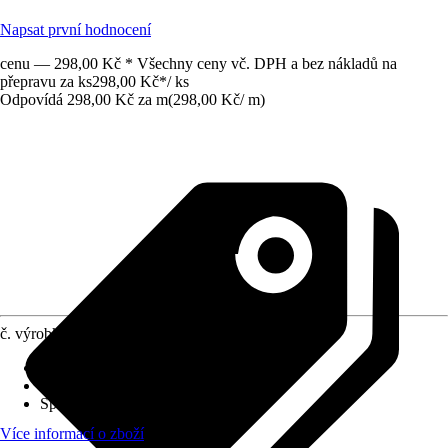
Napsat první hodnocení
cenu — 298,00 Kč * Všechny ceny vč. DPH a bez nákladů na
přepravu za ks
298,00 Kč
*
/
ks
Odpovídá 298,00 Kč za m
(
298,00 Kč
/
m
)
č. výrobku
12545922
Druh montáže
:
Hmoždinky, Lepení
Tloušťka vrstvy
:
0 mm - 27 mm
Specifikace materiálu
:
Hliník
Více informací o zboží