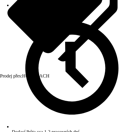
Prodej přes:
HORNBACH
Dodací lhůta cca 1-2 pracovních dní