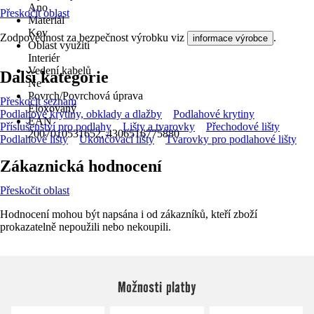
Ano
Přeskočit oblast
Materiál
Kov
Zodpovědnost za bezpečnost výrobku viz
.
informace výrobce
Oblast využití
Interiér
Vedení kabelů
Další kategorie
Ne
Povrch/Povrchová úprava
Přeskočit seznam
Eloxovaný
Podlahové krytiny, obklady a dlažby
Podlahové krytiny
EAN
Příslušenství pro podlahy
Lišty a tvarovky
Přechodové lišty
2007010531652, 4306516775880
Podlahové lišty
Ukončovací lišty
Tvarovky pro podlahové lišty
Zákaznická hodnocení
Přeskočit oblast
Hodnocení mohou být napsána i od zákazníků, kteří zboží
prokazatelně nepoužili nebo nekoupili.
Možnosti platby