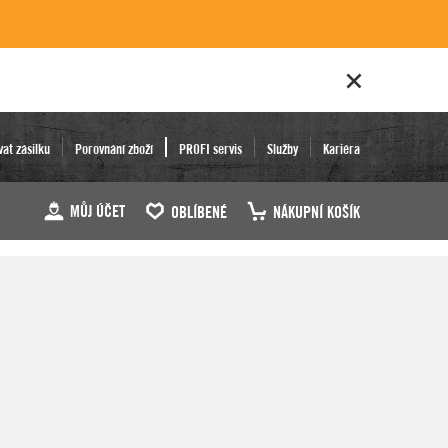
vat zásilku
Porovnání zboží
PROFI servis
Služby
Kariéra
MŮJ ÚČET
OBLÍBENÉ
NÁKUPNÍ KOŠÍK