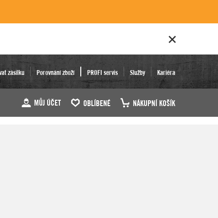
vat zásilku
Porovnání zboží
PROFI servis
Služby
Kariéra
MŮJ ÚČET
OBLÍBENÉ
NÁKUPNÍ KOŠÍK