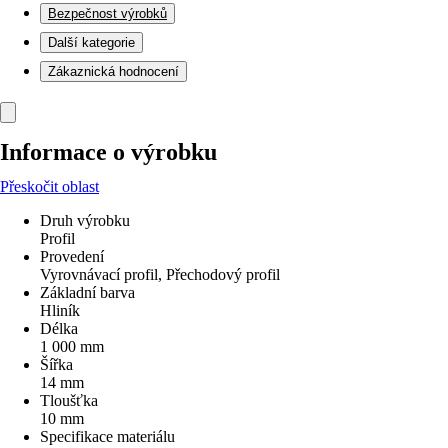
Bezpečnost výrobků
Další kategorie
Zákaznická hodnocení
Informace o výrobku
Přeskočit oblast
Druh výrobku
Profil
Provedení
Vyrovnávací profil, Přechodový profil
Základní barva
Hliník
Délka
1 000 mm
Šířka
14 mm
Tloušťka
10 mm
Specifikace materiálu