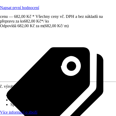
Napsat první hodnocení
cenu — 682,00 Kč * Všechny ceny vč. DPH a bez nákladů na
přepravu za ks
682,00 Kč
*
/
ks
Odpovídá 682,00 Kč za m
(
682,00 Kč
/
m
)
č. výrobku
12545916
Druh montáže
:
Klipsy
Tloušťka vrstvy
:
0 mm - 15 mm
Specifikace materiálu
:
Hliník
Více informací o zboží