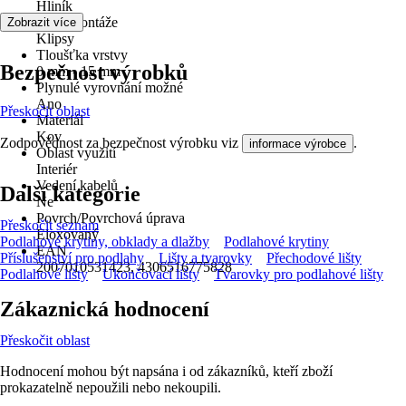
Hliník
Druh montáže
Zobrazit více
Klipsy
Tloušťka vrstvy
Bezpečnost výrobků
0 mm - 15 mm
Plynulé vyrovnání možné
Ano
Přeskočit oblast
Materiál
Kov
Zodpovědnost za bezpečnost výrobku viz
.
informace výrobce
Oblast využití
Interiér
Vedení kabelů
Další kategorie
Ne
Povrch/Povrchová úprava
Přeskočit seznam
Eloxovaný
Podlahové krytiny, obklady a dlažby
Podlahové krytiny
EAN
Příslušenství pro podlahy
Lišty a tvarovky
Přechodové lišty
2007010531423, 4306516775828
Podlahové lišty
Ukončovací lišty
Tvarovky pro podlahové lišty
Zákaznická hodnocení
Přeskočit oblast
Hodnocení mohou být napsána i od zákazníků, kteří zboží
prokazatelně nepoužili nebo nekoupili.