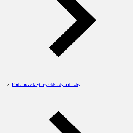
Podlahové krytiny, obklady a dlažby