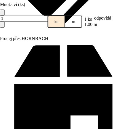
Množství (ks)
odpovídá
1 ks
ks
m
1,00 m
Prodej přes:
HORNBACH