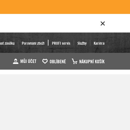
vat zásilku
Porovnání zboží
PROFI servis
Služby
Kariéra
MŮJ ÚČET
OBLÍBENÉ
NÁKUPNÍ KOŠÍK