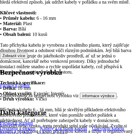
hledá efektivní způsob, jak udržet kabely v pořádku a na svém místě.
Klíčové vlastnosti:
•
Průměr kabelu:
6 - 16 mm
•
Materiál:
Plast
•
Barva:
Bílá
•
Obsah balení:
10 kusů
Tato příchytka kabelu je vyrobena z kvalitního plastu, který zajišťuje
dlouhou životnost a odolnost vůči různým podmínkám. Její bílá barva
se snadno integruje do jakéhokoliv prostředí, ať už se jedná o
Zobrazit více
domácnost, kancelář nebo venkovní prostory. Díky jednoduché
instalaci můžete snadno a rychle uspořádat kabely, což přispívá k
Bezpečnost výrobků
bezpečnosti a estetice vašeho prostoru.
Technická specifikace:
Přeskočit oblast
•
Délka:
16 mm
•
Oblast využití:
Exteriér; Interiér
Zodpovědnost za bezpečnost výrobku viz
.
informace výrobce
•
Druh výrobku:
Víčko
Příchytka kabelu 6 - 16 mm, bílá je skvělým příkladem efektivního
Další kategorie
kabelového příslušenství, které vám pomůže udržet pořádek a
přehlednost. Ať už potřebujete zabezpečit kabely v domácnosti,
Přeskočit seznam
kanceláři nebo venku, tento produkt splní vaše očekávání. Zvolte si
Osvětlení a elektro
Kabely a ochrana kabelů
Upevnění kabelů
kvalitu a praktičnost s touto příchytkou kabelu a užijte si organizovaný
Příchytky kabelů
Stahovací pásky