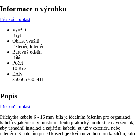
Informace o výrobku
Přeskočit oblast
Využití
Kryt
Oblast využití
Exteriér, Interiér
Barevný odstín
Bílá
Počet
10 Kus
EAN
8595057605411
Popis
Přeskočit oblast
Příchytka kabelu 6 - 16 mm, bílá je ideálním řešením pro organizaci
kabelů v jakémkoliv prostoru. Tento praktický produkt je navržen tak,
aby usnadnil instalaci a zajištění kabelů, ať už v exteriéru nebo
interiéru. S balením po 10 kusech je skvělou volbou pro každého, kdo