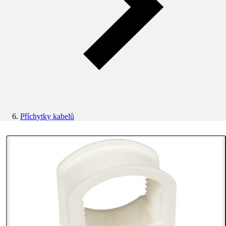
Příchytky kabelů