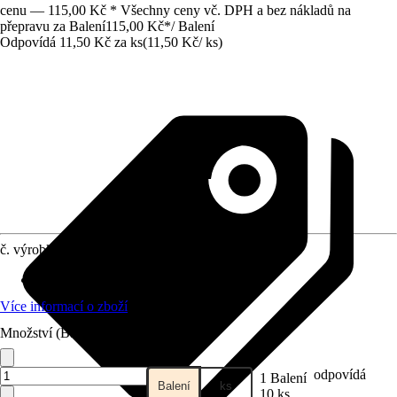
cenu — 115,00 Kč * Všechny ceny vč. DPH a bez nákladů na
přepravu za Balení
115,00 Kč
*
/
Balení
Odpovídá 11,50 Kč za ks
(
11,50 Kč
/
ks
)
č. výrobku
7318851
Počet
:
10 Kus
Více informací o zboží
Množství (Balení)
odpovídá
1 Balení
Balení
ks
10 ks