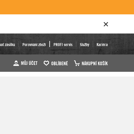
vat zásilku
Porovnání zboží
PROFI servis
Služby
Kariéra
MŮJ ÚČET
OBLÍBENÉ
NÁKUPNÍ KOŠÍK