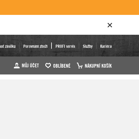
vat zásilku
Porovnání zboží
PROFI servis
Služby
Kariéra
MŮJ ÚČET
OBLÍBENÉ
NÁKUPNÍ KOŠÍK