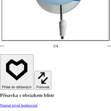
1
/
4
Porovnat
Přísavka s obrázkem blistr
Napsat první hodnocení