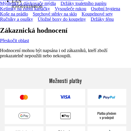
EAN
Mýdlenky a dávkovače mýdla
Držáky toaletního papíru
8595010184656
Kelímky na zubní kartáčky
Vysoušeče rukou
Osobní hygiena
Koše na prádlo
Sprchové stěrky na sklo
Koupelnové sety
Ručníky a osušky
Úložné boxy do koupelny
Držáky fénu
Zákaznická hodnocení
Přeskočit oblast
Hodnocení mohou být napsána i od zákazníků, kteří zboží
prokazatelně nepoužili nebo nekoupili.
Možnosti platby