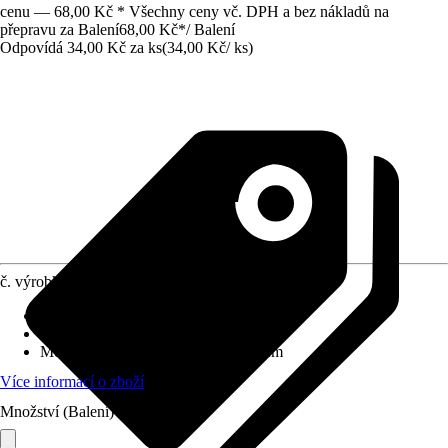
cenu — 68,00 Kč * Všechny ceny vč. DPH a bez nákladů na
přepravu za Balení
68,00 Kč
*
/
Balení
Odpovídá 34,00 Kč za ks
(
34,00 Kč
/
ks
)
č. výrobku
10261270
Povrch/Povrchová úprava
:
Lesklý
Přiložené upevnění
:
Bez
Možnost upevnění
:
Přísavkový systém
Více informací o zboží
Množství (Balení)