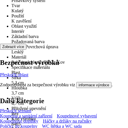
Přísavkový systém
Tvar
Kulatý
Použití
K zavěšení
Oblast využití
Interiér
Základní barva
Požadovaná barva
Povrch/Povrchová úprava
Zobrazit více
Lesklý
Materiál
Bezpečnost výrobků
Polyvinylchlorid (PVC), Kov
Specifikace materiálu
Plast
Přeskočit oblast
Šířka
5,3 cm
Zodpovědnost za bezpečnost výrobku viz
.
informace výrobce
Hloubka
3,7 cm
Výška
Další kategorie
4,7 cm
Přiložené upevnění
Přeskočit seznam
Bez
Koupelna a sanitární zařízení
Koupelnové vybavení
Kód výrobku
Koupelnové doplňky
Háčky a držáky na ručníky
8465
Poličky do koupelny
WC štětka a WC sada