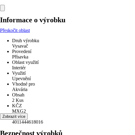
Informace o výrobku
Přeskočit oblast
Druh výrobku
Vysavač
Provedení
Přísavka
Oblast využití
Interiér
Využití
Upevnění
Vhodné pro
Akvária
Obsah
2 Kus
KČZ
MXG2
EAN
Zobrazit více
4011444618016
Bezpečnost výrobků