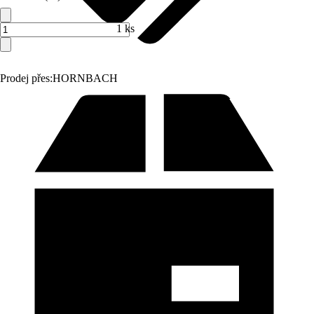
1 ks
Prodej přes:
HORNBACH