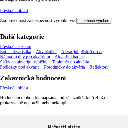
Přeskočit oblast
Zodpovědnost za bezpečnost výrobku viz
.
informace výrobce
Další kategorie
Přeskočit seznam
Zoo a akvaristika
Akvaristika
Akvarijní příslušenství
Náhradní díly pro akvárium
Akvarijní hadice
Síťky na akvarijní rybičky
Teploměr do akvária
Podložky pod akvária
Porodničky do akvária
Reflektory
Zákaznická hodnocení
Přeskočit oblast
Hodnocení mohou být napsána i od zákazníků, kteří zboží
prokazatelně nepoužili nebo nekoupili.
Možnosti platby