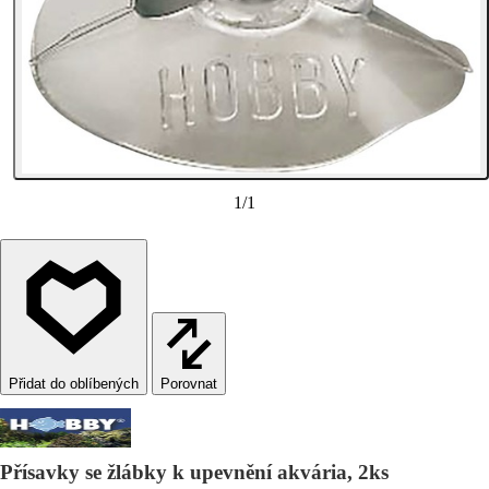
1
/
1
Porovnat
Přísavky se žlábky k upevnění akvária, 2ks