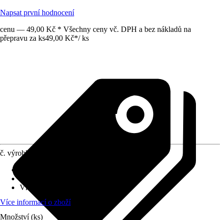
Napsat první hodnocení
cenu — 49,00 Kč * Všechny ceny vč. DPH a bez nákladů na
přepravu za ks
49,00 Kč
*
/
ks
č. výrobku
5633343
Druh výrobku
:
Vysavač
Oblast využití
:
Interiér
Vhodné pro
:
Akvária
Více informací o zboží
Množství (ks)