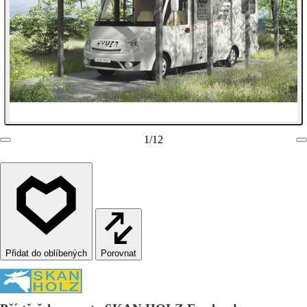
1
/
12
Porovnat