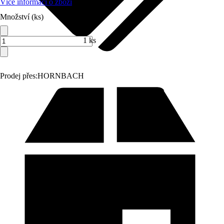
Více informací o zboží
Množství (ks)
1 ks
Prodej přes:
HORNBACH