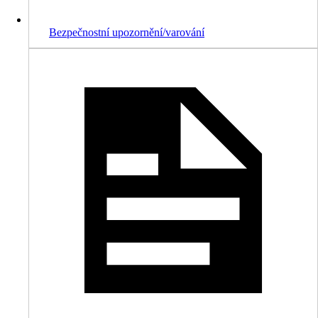
Bezpečnostní upozornění/varování