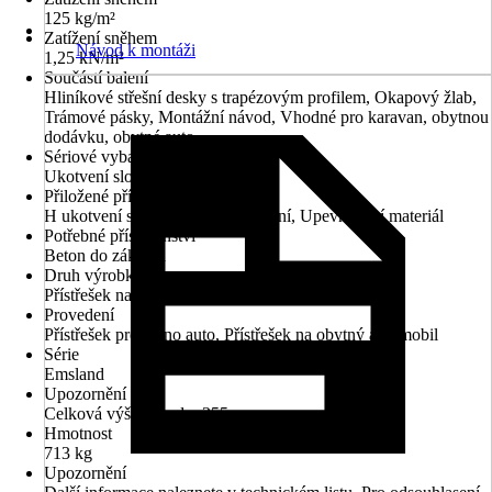
125 kg/m²
Zatížení sněhem
Návod k montáži
1,25 kN/m²
Součástí balení
Hliníkové střešní desky s trapézovým profilem, Okapový žlab,
Trámové pásky, Montážní návod, Vhodné pro karavan, obytnou
dodávku, obytné auto
Sériové vybavení
Ukotvení sloupku
Přiložené příslušenství
H ukotvení sloupku k zabetonování, Upevňovací materiál
Potřebné příslušenství
Beton do základů
Druh výrobku
Přístřešek na auto
Provedení
Přístřešek pro jedno auto, Přístřešek na obytný automobil
Série
Emsland
Upozornění
Celková výška vzadu: 355 cm
Hmotnost
713 kg
Upozornění