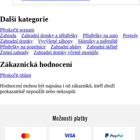
Další kategorie
Přeskočit seznam
Zahrada
Zahradní domky a přístřešky
Přístřešky na auto
Pergoly
Zahradní domky
Vyvýšené záhony
Skleníky a pařeniště
Přístřešky na popelnice
Zahradní altány
Zahradní skříně
Zimní zahrady
Zahradní domky včetně montáže
Zákaznická hodnocení
Přeskočit oblast
Hodnocení mohou být napsána i od zákazníků, kteří zboží
prokazatelně nepoužili nebo nekoupili.
Možnosti platby