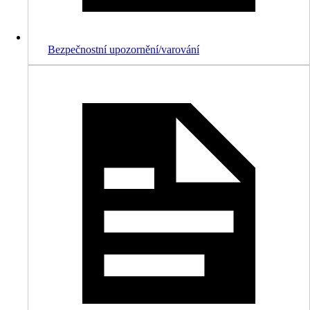
Bezpečnostní upozornění/varování