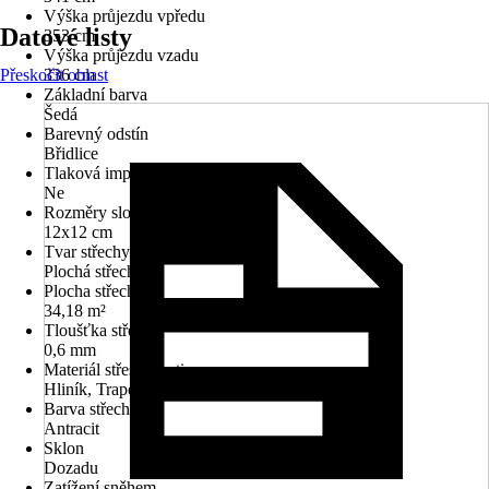
Výška průjezdu vpředu
Datové listy
353 cm
Výška průjezdu vzadu
Přeskočit oblast
336 cm
Základní barva
Šedá
Barevný odstín
Břidlice
Tlaková impregnace
Ne
Rozměry sloupů/sloupků
12x12 cm
Tvar střechy
Plochá střecha
Plocha střechy
34,18 m²
Tloušťka střechy
0,6 mm
Materiál střešní krytiny
Hliník, Trapézový hliníkový profil
Barva střechy
Antracit
Sklon
Dozadu
Zatížení sněhem