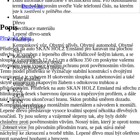
Další informace naleznete v technickém listu. Pro odsouhlasení
termínu dodání prosím uveďte Vaše telefonní číslo, na kterém
Datový list
jste k zastižení v průběhu dne.
Materiál
Dřevo
Popis
Specifikace materiálu
Lepené dřevo-smrk
Přeskočit oblast
Použití pro
Kempinkový vůz, Obytný přívěs, Obytný automobil, Obytné
Přístřešek na auto SKAN HOLZ Emsland pro karavan má plochou
vozy
střechu, je vyroben z lepeného dřeva s břidlicově šedým lakem, a se
Konstrukce
sloupky o rozměrech 12 x 12 cm a délkou 350 cm poskytne vašemu
Bodová základová deska
obytnému vozu vysoce kvalitní ochranu proti povětrnostním vlivům.
Povrch/Povrchová úprava
Tento model přístřešku se vyznačuje stabilní konstrukcí s dvojitými
-
vaznicemi a je vybaven H ukotvením sloupku k zabetonování a také
Druh montáže
skrytě umístěným okapovým žlabem s odtokovou trubkou a
Volně stojící
příslušenstvím. Přístřešek na auto SKAN HOLZ Emsland má střechu z
KČZ
hliníkových desek s barevnou úpravou a trapézovým profilem, a dále
SJGR
také hliníkovou ukončovací hranu. Sklon probíhá směrem dozadu.
EAN
Kompletní stavebnice s montážním materiálem a návodem k montáži.
4018211034499
Lepené dřevo představuje vysoce kvalitní spojení několika dřevěných
součástí. Ty jsou sušeny a vzájemně slepeny tak, aby byly dobře
chráněny proti povětrnostním vlivům. Nosný trám, který je oproti tomu
ze dřeva ve svém původním přírodním tvaru, se pak stává méně
Zobrazit více
náchylný ke zkroucení a tvorbě trhlin. Lepené dřevo musí být ošetřeno
proti napadení houbami a hmyzem.