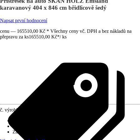
Přístřešek na auto SKAN HOLZ Emsland
karavanový 404 x 846 cm břidlicově šedý
Napsat první hodnocení
cenu — 165510,00 Kč * Všechny ceny vč. DPH a bez nákladů na
přepravu za ks
165510,00 Kč
*
/
ks
č. výrobku
5860996
Rozměry sloupů/sloupků
:
12x12 cm
Tvar střechy
:
Plochá střecha
Zatížení sněhem
:
1,25 kN/m²