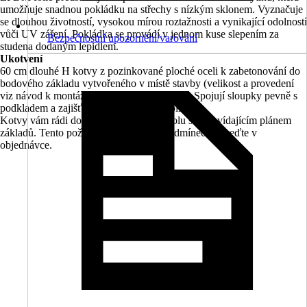
umožňuje snadnou pokládku na střechy s nízkým sklonem. Vyznačuje
se dlouhou životností, vysokou mírou roztažnosti a vynikající odolností
vůči UV záření. Pokládka se provádí v jednom kuse slepením za
Bezpečnostní upozornění/varování
studena dodaným lepidlem.
Ukotvení
60 cm dlouhé H kotvy z pozinkované ploché oceli k zabetonování do
bodového základu vytvořeného v místě stavby (velikost a provedení
viz návod k montáži) jsou součástí dodávky. Spojují sloupky pevně s
podkladem a zajišťují vysokou míru stability.
Kotvy vám rádi dodáme na vyžádání spolu s odpovídajícím plánem
základů. Tento požadavek prosím bezpodmínečně uveďte v
objednávce.