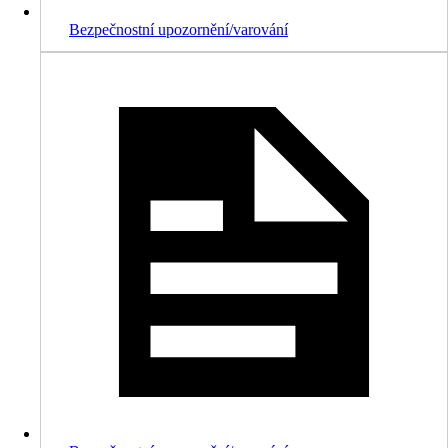
Bezpečnostní upozornění/varování