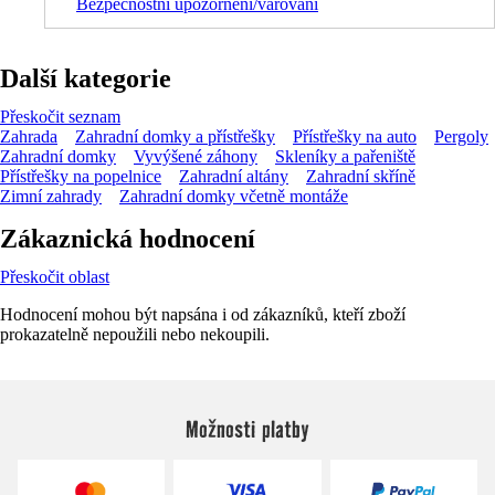
Bezpečnostní upozornění/varování
Další kategorie
Přeskočit seznam
Zahrada
Zahradní domky a přístřešky
Přístřešky na auto
Pergoly
Zahradní domky
Vyvýšené záhony
Skleníky a pařeniště
Přístřešky na popelnice
Zahradní altány
Zahradní skříně
Zimní zahrady
Zahradní domky včetně montáže
Zákaznická hodnocení
Přeskočit oblast
Hodnocení mohou být napsána i od zákazníků, kteří zboží
prokazatelně nepoužili nebo nekoupili.
Možnosti platby