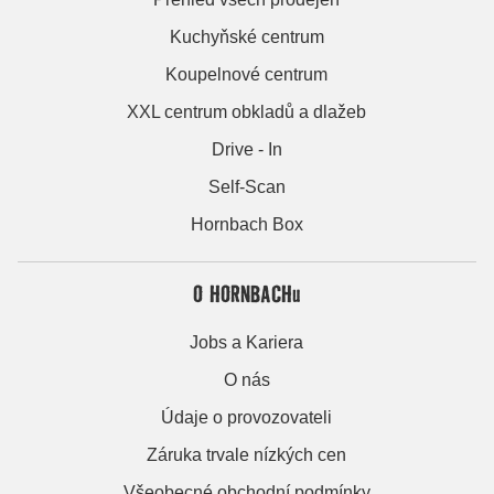
Kuchyňské centrum
Koupelnové centrum
XXL centrum obkladů a dlažeb
Drive - In
Self-Scan
Hornbach Box
O HORNBACHu
Jobs a Kariera
O nás
Údaje o provozovateli
Záruka trvale nízkých cen
Všeobecné obchodní podmínky