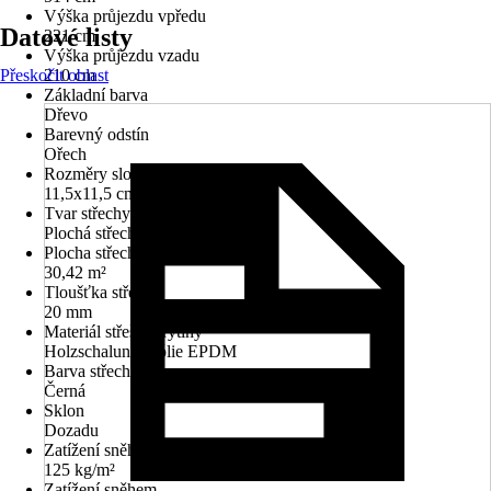
Výška průjezdu vpředu
Datové listy
221 cm
Výška průjezdu vzadu
Přeskočit oblast
210 cm
Základní barva
Dřevo
Barevný odstín
Ořech
Rozměry sloupů/sloupků
11,5x11,5 cm
Tvar střechy
Plochá střecha
Plocha střechy
30,42 m²
Tloušťka střechy
20 mm
Materiál střešní krytiny
Holzschalung, Fólie EPDM
Barva střechy
Černá
Sklon
Dozadu
Zatížení sněhem
125 kg/m²
Zatížení sněhem