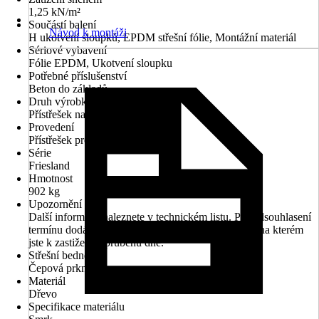
1,25 kN/m²
Součástí balení
Návod k montáži
H ukotvení sloupků, EPDM střešní fólie, Montážní materiál
Sériové vybavení
Fólie EPDM, Ukotvení sloupku
Potřebné příslušenství
Beton do základů
Druh výrobku
Přístřešek na auto
Provedení
Přístřešek pro dvě auta
Série
Friesland
Hmotnost
902 kg
Upozornění
Další informace naleznete v technickém listu. Pro odsouhlasení
termínu dodání prosím uveďte Vaše telefonní číslo, na kterém
jste k zastižení v průběhu dne.
Střešní bednění
Čepová prkna
Materiál
Dřevo
Specifikace materiálu