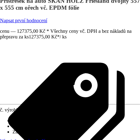
Přístřešek na auto SKAN HOLZ Friesland dvojitý 557
x 555 cm ořech vč. EPDM fólie
Napsat první hodnocení
cenu — 127375,00 Kč * Všechny ceny vč. DPH a bez nákladů na
přepravu za ks
127375,00 Kč
*
/
ks
č. výrobku
10337830
Rozměry sloupů/sloupků
:
11,5x11,5 cm
Tvar střechy
:
Plochá střecha
Zatížení sněhem
:
1,25 kN/m²