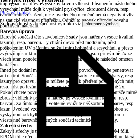
impregnaci má dřevo vyšší zbytkovou vlhkost. Působením následného
vysychání může dojít k vytékání pryskyřice, zkroucení dřeva, resp.
Přeskočit oblast
tvorbě trhlin ze sušení, nic z uvedeného nicméně nemá negativní vliv
na statické vlastnosti přístřešku. Odráží to naopak přírodní povahu
Zodpovědnost za bezpečnost výrobku viz
.
informace výrobce
použitých materiálů.
Barevná úprava
Barevné součásti této stavebnicové sady jsou natřeny vysoce kvalitní
lazurou, resp. barvou. Ty chrání dřevo před modráním, před
poškozením UV zářením, snižují míru bobtnání a sesychání, a přesto
zvýrazňují strukturu dřeva. Jednotlivé součásti jsou při výrobě 2x ze
všech stran ponořeny do lazury a přebytek barvy je následně ometen
kartáčem.
Ihned po dodání můžete začít s montáží, povrch nemusíte penetrovat
ani natírat. Součástí každé stavebnicové sady je množství barvy, resp.
lazury pro opravu, kterou můžete použít k přetření poškozených míst,
resp. míst po řezání a šroubování při montáži, a to minimálně 2x.
Pokud chcete povrch ještě víc zdokonalit, po provedení montáže mírně
zbruste viditelný povrch a natřete jej vysoce kvalitní lazurou, resp.
barvou. Za tímto účelem volitelně využijte náš sortimentu barev, resp.
lazur. Uvedené vzorky barev se nemusí úplně shodovat, mohou se
vyskytnout odchylky v barevnosti. Stopy po usazeninách jsou u
všestranně barevně natřených součástí technicky podmíněny.
Zakrytí střechy
Zakrytí střechy je tvořeno 20mm střešním bedněním s EPDM fólií.
EPDM fólie představuje bezpečnou a trvanlivou střešní krytinu, která