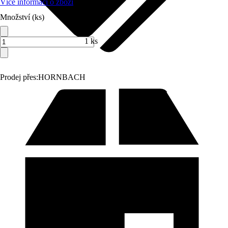
Více informací o zboží
Množství (ks)
1 ks
Prodej přes:
HORNBACH