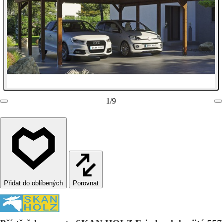
1
/
9
Porovnat