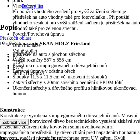
Smrk
Vhodné pro
Datový list
Při použití vhodného zesílení pro vyšší zatížení sněhem je
přístřešek na auto vhodný také pro fotovoltaiku., Při použití
vhodného zesílení pro vyšší zatížení sněhem je přístřešek na auto
Popis
vhodný také pro zelenou střechu.
Povrch/Povrchová úprava
Přeskočit oblast
-
Přístřešek na auto SKAN HOLZ Friesland
Druh montáže
Volně stojící
Přístřešek na auto s plochou střechou
KČZ
Vnější rozměry 557 x 555 cm
TJS4
Konstrukce z impregnovaného dřeva jehličnanů
EAN
Barevná úprava v odstínu ořech
4018211033867
Sloupky 11,5 x 11,5 cm vč. ukotvení H sloupků
Zakrytí střechy z 20mm střešního bednění s EPDM fólií
Ukončení střechy z dřevěného profilu s hliníkovou ukončovací
hranou
Konstrukce
Konstrukce je vyrobena z impregnovaného dřeva jehličnanů. Masivní
smrkové, resp. borovicové dřevo bez technického vysušení získává své
Zobrazit více
nazelenalé zbarvení díky kovovým solím uvolňovaným z
impregnačních prostředků. Ty dřevo chrání před napadením houbami a
hmyzem, součástí nicméně není ochrana proti UV záření. Kvůli
Bezpečnost výrobků