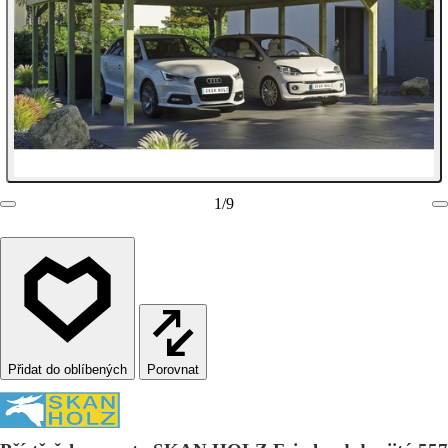
1
/
9
Porovnat