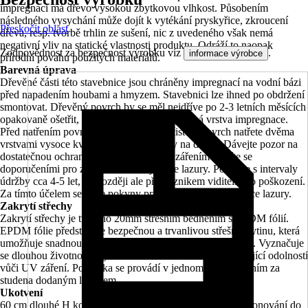
impregnaci má dřevo vysokou zbytkovou vlhkost. Působením
následného vysychání může dojít k vytékání pryskyřice, zkroucení
Přeskočit oblast
dřeva, resp. tvorbě trhlin ze sušení, nic z uvedeného však nemá
negativní vliv na statické vlastnosti produktu. Odráží to naopak
Zodpovědnost za bezpečnost výrobku viz
.
informace výrobce
přírodní povahu použitých materiálů.
Barevná úprava
Dřevěné části této stavebnice jsou chráněny impregnací na vodní bázi
před napadením houbami a hmyzem. Stavebnici lze ihned po obdržení
smontovat. Dřevěný povrch by se měl nejdříve po 2-3 letních měsících
opakovaně ošetřit, poté, co zaschne přebytečná vrstva impregnace.
Před natřením povrch mírně zbruste a očistěte Povrch natřete dvěma
vrstvami vysoce kvalitní ochranné lazury na dřevo. Dávejte pozor na
dostatečnou ochranu produktů před UV zářením a řiďte se
doporučeními pro zpracování od výrobce lazury. Počítejte s intervaly
údržby cca 4-5 let, nejpozději ale před vznikem viditelného poškození.
Za tímto účelem se řiďte pokyny pro zpracování od výrobce lazury.
Zakrytí střechy
Zakrytí střechy je tvořeno 20mm střešním bedněním s EPDM fólií.
EPDM fólie představuje bezpečnou a trvanlivou střešní krytinu, která
umožňuje snadnou pokládku na střechy s nízkým sklonem. Vyznačuje
se dlouhou životností, vysokou mírou roztažnosti a vynikající odolností
vůči UV záření. Pokládka se provádí v jednom kuse slepením za
studena dodaným lepidlem.
Ukotvení
60 cm dlouhé H kotvy z pozinkované ploché oceli k zabetonování do