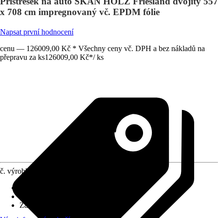
Přístřešek na auto SKAN HOLZ Friesland dvojitý 557
x 708 cm impregnovaný vč. EPDM fólie
Napsat první hodnocení
cenu — 126009,00 Kč * Všechny ceny vč. DPH a bez nákladů na
přepravu za ks
126009,00 Kč
*
/
ks
č. výrobku
10337934
Rozměry sloupů/sloupků
:
11,5x11,5 cm
Tvar střechy
:
Plochá střecha
Zatížení sněhem
:
1,25 kN/m²