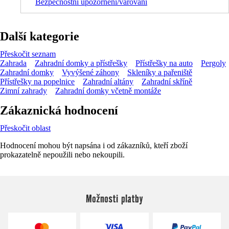
Bezpečnostní upozornění/varování
Další kategorie
Přeskočit seznam
Zahrada
Zahradní domky a přístřešky
Přístřešky na auto
Pergoly
Zahradní domky
Vyvýšené záhony
Skleníky a pařeniště
Přístřešky na popelnice
Zahradní altány
Zahradní skříně
Zimní zahrady
Zahradní domky včetně montáže
Zákaznická hodnocení
Přeskočit oblast
Hodnocení mohou být napsána i od zákazníků, kteří zboží
prokazatelně nepoužili nebo nekoupili.
Možnosti platby