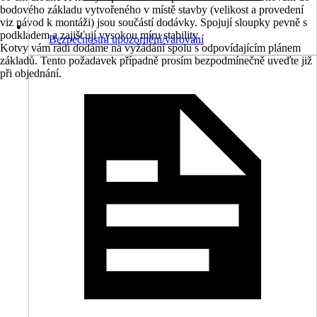
bodového základu vytvořeného v místě stavby (velikost a provedení
viz návod k montáži) jsou součástí dodávky. Spojují sloupky pevně s
podkladem a zajišťují vysokou míru stability.
Bezpečnostní upozornění/varování
Kotvy vám rádi dodáme na vyžádání spolu s odpovídajícím plánem
základů. Tento požadavek případně prosím bezpodmínečně uveďte již
při objednání.