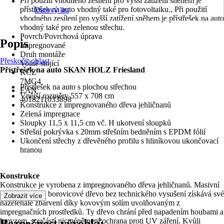
Při použití vhodného zesílení pro vyšší zatížení sněhem je
přístřešek na auto vhodný také pro fotovoltaiku., Při použití
Datový list
vhodného zesílení pro vyšší zatížení sněhem je přístřešek na auto
vhodný také pro zelenou střechu.
Povrch/Povrchová úprava
Popis
Impregnované
Druh montáže
Přeskočit oblast
Volně stojící
Přístřešek na auto SKAN HOLZ Friesland
KČZ
7MG4
Přístřešek na auto s plochou střechou
EAN
Vnější rozměry 557 x 708 cm
4018211033898
Konstrukce z impregnovaného dřeva jehličnanů
Zelená impregnace
Sloupky 11,5 x 11,5 cm vč. H ukotvení sloupků
Střešní pokrývka s 20mm střešním bedněním s EPDM fólií
Ukončení střechy z dřevěného profilu s hliníkovou ukončovací
hranou
Konstrukce
Konstrukce je vyrobena z impregnovaného dřeva jehličnanů. Masivní
smrkové, resp. borovicové dřevo bez technického vysušení získává své
Zobrazit více
nazelenalé zbarvení díky kovovým solím uvolňovaným z
impregnačních prostředků. Ty dřevo chrání před napadením houbami a
hmyzem, součástí nicméně není ochrana proti UV záření. Kvůli
Bezpečnost výrobků