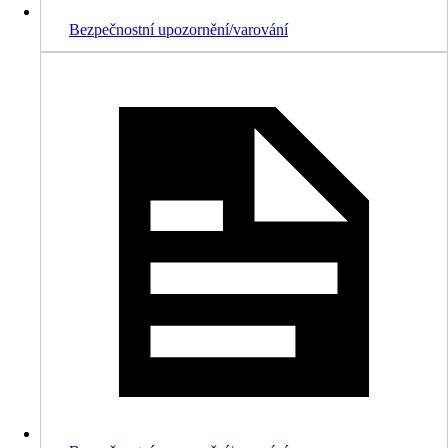
Bezpečnostní upozornění/varování