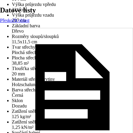
Výška průjezdu vpředu
Datové listy
221 cm
Výška průjezdu vzadu
Přeskočit oblast
207 cm
Základní barva
Dřevo
Rozměry sloupů/sloupků
11,5x11,5 cm
Tvar střechy
Plochá střecha
Plocha střechy
38,85 m²
Tloušťka střechy
20 mm
Materiál střešní krytiny
Holzschalung, Fólie EPDM
Barva střechy
Černá
Sklon
Dozadu
Zatížení sněhem
125 kg/m²
Zatížení sněhem
1,25 kN/m²
Součástí balení