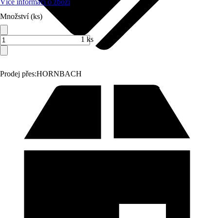
Více informací o zboží
Množství (ks)
1 ks
Prodej přes:
HORNBACH