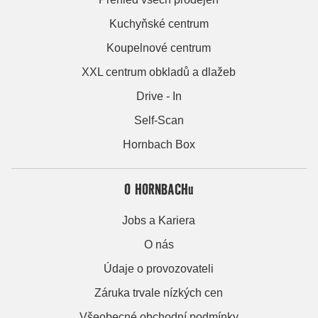
Kuchyňské centrum
Koupelnové centrum
XXL centrum obkladů a dlažeb
Drive - In
Self-Scan
Hornbach Box
O HORNBACHu
Jobs a Kariera
O nás
Údaje o provozovateli
Záruka trvale nízkých cen
Všeobecné obchodní podmínky