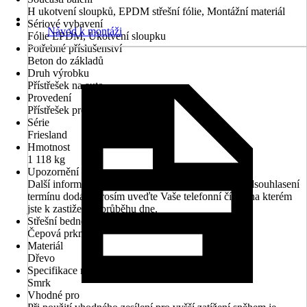
H ukotvení sloupků, EPDM střešní fólie, Montážní materiál
Sériové vybavení
Návod k montáži
Fólie EPDM, Ukotvení sloupku
Potřebné příslušenství
Beton do základů
Druh výrobku
Přístřešek na auto
Provedení
Přístřešek pro dvě auta
Série
Friesland
Hmotnost
1 118 kg
Upozornění
Další informace naleznete v technickém listu. Pro odsouhlasení
termínu dodání prosím uveďte Vaše telefonní číslo, na kterém
jste k zastižení v průběhu dne.
Střešní bednění
Čepová prkna
Materiál
Dřevo
Specifikace materiálu
Smrk
Vhodné pro