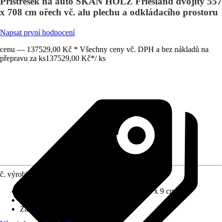
Přístřešek na auto SKAN HOLZ Friesland dvojitý 557
x 708 cm ořech vč. alu plechu a odkládacího prostoru
Napsat první hodnocení
cenu — 137529,00 Kč * Všechny ceny vč. DPH a bez nákladů na
přepravu za ks
137529,00 Kč
*
/
ks
č. výrobku
5861003
Rozměry sloupů/sloupků
:
11,5x11,5 cm, 9 x 9 cm
Tvar střechy
:
Plochá střecha
Zatížení sněhem
:
1,25 kN/m²