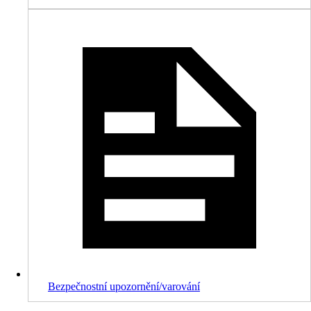
Bezpečnostní upozornění/varování