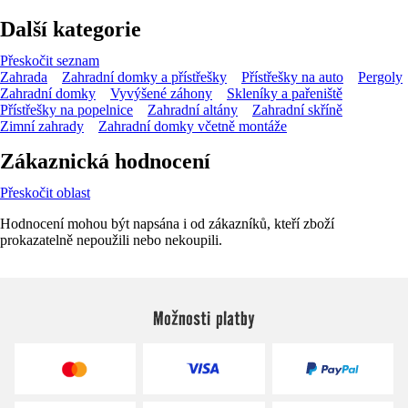
Další kategorie
Přeskočit seznam
Zahrada
Zahradní domky a přístřešky
Přístřešky na auto
Pergoly
Zahradní domky
Vyvýšené záhony
Skleníky a pařeniště
Přístřešky na popelnice
Zahradní altány
Zahradní skříně
Zimní zahrady
Zahradní domky včetně montáže
Zákaznická hodnocení
Přeskočit oblast
Hodnocení mohou být napsána i od zákazníků, kteří zboží
prokazatelně nepoužili nebo nekoupili.
Možnosti platby