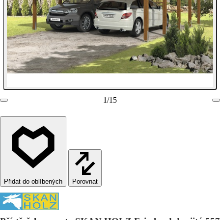
1
/
15
Porovnat