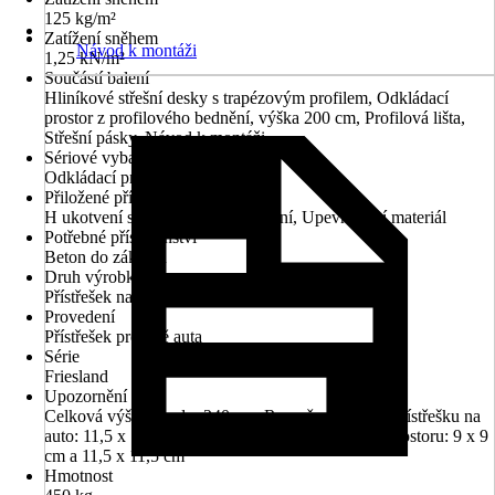
125 kg/m²
Zatížení sněhem
Návod k montáži
1,25 kN/m²
Součástí balení
Hliníkové střešní desky s trapézovým profilem, Odkládací
prostor z profilového bednění, výška 200 cm, Profilová lišta,
Střešní pásky, Návod k montáži
Sériové vybavení
Odkládací prostor
Přiložené příslušenství
H ukotvení sloupků k zabetonování, Upevňovací materiál
Potřebné příslušenství
Beton do základů
Druh výrobku
Přístřešek na auto
Provedení
Přístřešek pro dvě auta
Série
Friesland
Upozornění
Celková výška vzadu: 240 cm, Rozměry sloupků přístřešku na
auto: 11,5 x 11,5 cm Rozměry sloupků úložného prostoru: 9 x 9
cm a 11,5 x 11,5 cm
Hmotnost