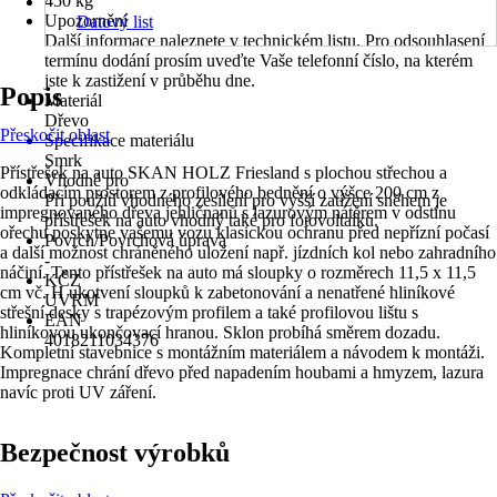
450 kg
Upozornění
Datový list
Další informace naleznete v technickém listu. Pro odsouhlasení
termínu dodání prosím uveďte Vaše telefonní číslo, na kterém
jste k zastižení v průběhu dne.
Popis
Materiál
Dřevo
Přeskočit oblast
Specifikace materiálu
Smrk
Přístřešek na auto SKAN HOLZ Friesland s plochou střechou a
Vhodné pro
odkládacím prostorem z profilového bednění o výšce 200 cm z
Při použití vhodného zesílení pro vyšší zatížení sněhem je
impregnovaného dřeva jehličnanů s lazurovým nátěrem v odstínu
přístřešek na auto vhodný také pro fotovoltaiku.
ořechu poskytne vašemu vozu klasickou ochranu před nepřízní počasí
Povrch/Povrchová úprava
a další možnost chráněného uložení např. jízdních kol nebo zahradního
-
náčiní. Tento přístřešek na auto má sloupky o rozměrech 11,5 x 11,5
KČZ
cm vč. H ukotvení sloupků k zabetonování a nenatřené hliníkové
UVRM
střešní desky s trapézovým profilem a také profilovou lištu s
EAN
hliníkovou ukončovací hranou. Sklon probíhá směrem dozadu.
4018211034376
Kompletní stavebnice s montážním materiálem a návodem k montáži.
Impregnace chrání dřevo před napadením houbami a hmyzem, lazura
navíc proti UV záření.
Bezpečnost výrobků