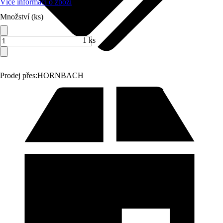
Více informací o zboží
Množství (ks)
1 ks
Prodej přes:
HORNBACH