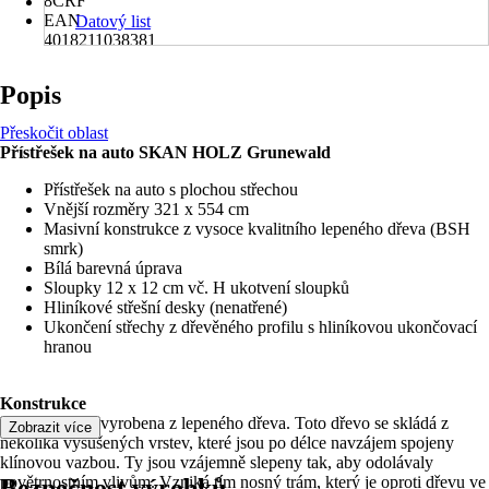
8CRF
EAN
Datový list
4018211038381
Popis
Přeskočit oblast
Přístřešek na auto SKAN HOLZ Grunewald
Přístřešek na auto s plochou střechou
Vnější rozměry 321 x 554 cm
Masivní konstrukce z vysoce kvalitního lepeného dřeva (BSH
smrk)
Bílá barevná úprava
Sloupky 12 x 12 cm vč. H ukotvení sloupků
Hliníkové střešní desky (nenatřené)
Ukončení střechy z dřevěného profilu s hliníkovou ukončovací
hranou
Konstrukce
Konstrukce je vyrobena z lepeného dřeva. Toto dřevo se skládá z
Zobrazit více
několika vysušených vrstev, které jsou po délce navzájem spojeny
klínovou vazbou. Ty jsou vzájemně slepeny tak, aby odolávaly
povětrnostním vlivům. Vzniká tím nosný trám, který je oproti dřevu ve
Bezpečnost výrobků