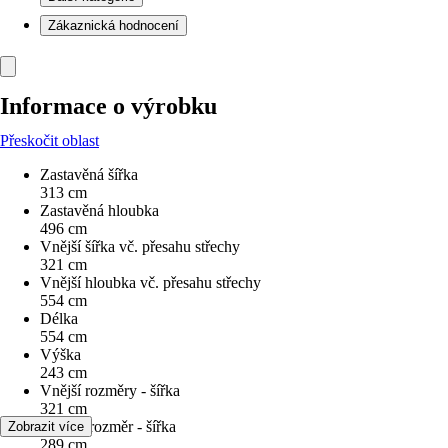
Zákaznická hodnocení
Informace o výrobku
Přeskočit oblast
Zastavěná šířka
313 cm
Zastavěná hloubka
496 cm
Vnější šířka vč. přesahu střechy
321 cm
Vnější hloubka vč. přesahu střechy
554 cm
Délka
554 cm
Výška
243 cm
Vnější rozměry - šířka
321 cm
Vnitřní rozměr - šířka
Zobrazit více
289 cm