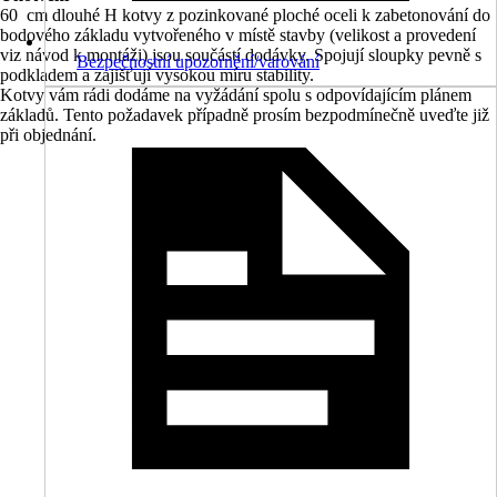
60 cm dlouhé H kotvy z pozinkované ploché oceli k zabetonování do
bodového základu vytvořeného v místě stavby (velikost a provedení
viz návod k montáži) jsou součástí dodávky. Spojují sloupky pevně s
Bezpečnostní upozornění/varování
podkladem a zajišťují vysokou míru stability.
Kotvy vám rádi dodáme na vyžádání spolu s odpovídajícím plánem
základů. Tento požadavek případně prosím bezpodmínečně uveďte již
při objednání.