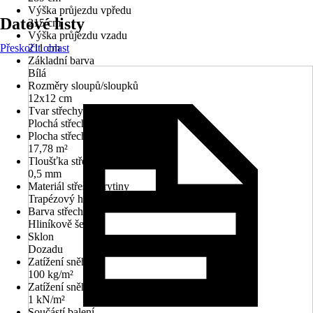
Výška průjezdu vpředu
Datové listy
215 cm
Výška průjezdu vzadu
Přeskočit oblast
211 cm
Základní barva
Bílá
Rozměry sloupů/sloupků
12x12 cm
Tvar střechy
Plochá střecha
Plocha střechy
17,78 m²
Tloušťka střechy
0,5 mm
Materiál střešní krytiny
Trapézový hliníkový profil
Barva střechy
Hliníkově šedá
Sklon
Dozadu
Zatížení sněhem
100 kg/m²
Zatížení sněhem
1 kN/m²
Součástí balení