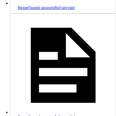
Bezpečnostní upozornění/varování