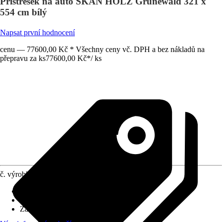
Přístřešek na auto SKAN HOLZ Grunewald 321 x
554 cm bílý
Napsat první hodnocení
cenu — 77600,00 Kč * Všechny ceny vč. DPH a bez nákladů na
přepravu za ks
77600,00 Kč
*
/
ks
č. výrobku
10509475
Rozměry sloupů/sloupků
:
12x12 cm
Tvar střechy
:
Plochá střecha
Zatížení sněhem
:
1 kN/m²