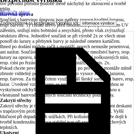
své původní přírodní podobě méně náchylný ke zkroucení a tvorbě
trhlin.
Přeskočit oblast
Barevná úprava
Součásti s barevnou úpravou jsou natřeny vysoce kvalitní lazurou,
Zodpovědnost za bezpečnost výrobku viz
.
informace výrobce
resp. barvou. Ty chrání dřevo před modráním, před poškozením UV
zářením, snižují míru bobtnání a sesychání, přesto však zvýrazňují
strukturu dřeva. Jednotlivé součásti se při výrobě 2x ze všech stran
ponoří do lazury a přebytek barvy je následně ometen kartáčem.
Ihned po dodání můžete začít s montáží, povrch nemusíte penetrovat,
ani natírat. Součástí každé stavebnicové sady je množství barvy, resp.
lazury na opravu, kterou můžete použít k přetření poškozených míst,
resp. míst po řezání a šroubování při montáži, a to min. 2x.
Pokud chcete povrch dále zdokonalovat, po provedení montáže mírně
zbruste viditelný povrch a natřete jej touto vysoce kvalitní lazurou,
resp. barvou. Za tímto účelem využijte náš široký sortiment barev, resp.
lazur. Uvedené vzorky barev se nemusí zcela shodovat, mohou se
vyskytnout odchylky v barevnosti. Stopy po usazeninách jsou u
všestranně barevně natřených součástí technicky podmíněny.
Zakrytí střechy
Zakrytí střechy je tvořeno nenatřenými hliníkovými střešními deskami
s trapézovým profilem. Nerozbitné a odolné proti krupobití. Vyšší
hlučnost při dopadajících srážkách. Při kolísání teploty může dojít k
tvorbě kondenzátu. Vysoce stabilní tvar při vysokých povrchových
teplotách.
Ukotvení