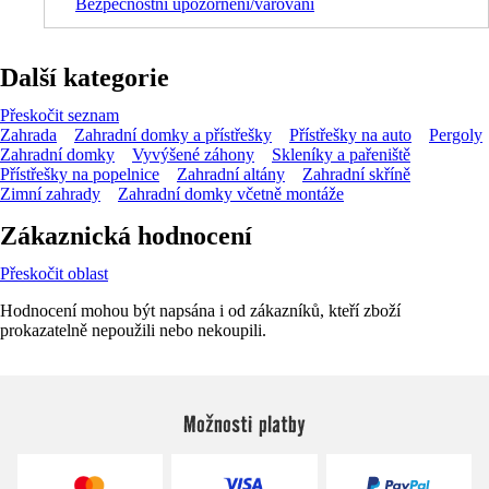
Bezpečnostní upozornění/varování
Další kategorie
Přeskočit seznam
Zahrada
Zahradní domky a přístřešky
Přístřešky na auto
Pergoly
Zahradní domky
Vyvýšené záhony
Skleníky a pařeniště
Přístřešky na popelnice
Zahradní altány
Zahradní skříně
Zimní zahrady
Zahradní domky včetně montáže
Zákaznická hodnocení
Přeskočit oblast
Hodnocení mohou být napsána i od zákazníků, kteří zboží
prokazatelně nepoužili nebo nekoupili.
Možnosti platby