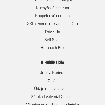
Kuchyňské centrum
Koupelnové centrum
XXL centrum obkladů a dlažeb
Drive - In
Self-Scan
Hornbach Box
O HORNBACHu
Jobs a Kariera
O nás
Údaje o provozovateli
Záruka trvale nízkých cen
Všeobecné obchodní podmínky