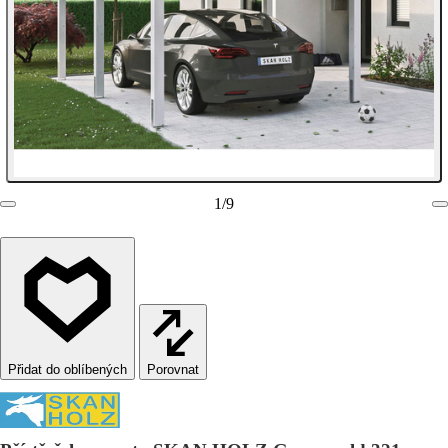
1
/
9
Porovnat