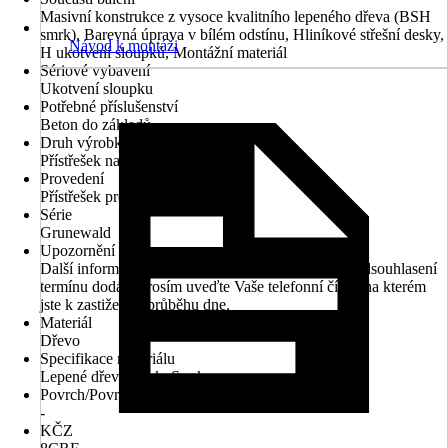
Masivní konstrukce z vysoce kvalitního lepeného dřeva (BSH
smrk), Barevná úprava v bílém odstínu, Hliníkové střešní desky,
Návod k montáži
H ukotvení sloupků, Montážní materiál
Sériové vybavení
Ukotvení sloupku
Potřebné příslušenství
Beton do základů
Druh výrobku
Přístřešek na auto
Provedení
Přístřešek pro jedno auto
Série
Grunewald
Upozornění
Další informace naleznete v technickém listu. Pro odsouhlasení
termínu dodání prosím uveďte Vaše telefonní číslo, na kterém
jste k zastižení v průběhu dne.
Materiál
Dřevo
Specifikace materiálu
Lepené dřevo-smrk, Smrk
Povrch/Povrchová úprava
-
KČZ