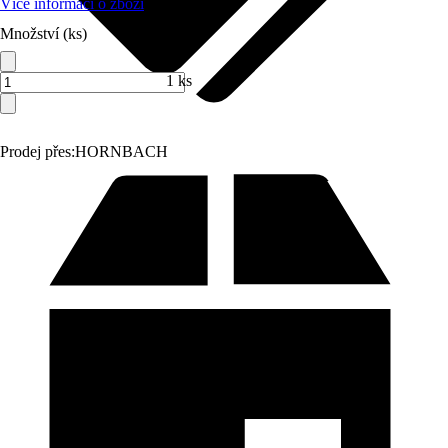
Více informací o zboží
Množství (ks)
1 ks
Prodej přes:
HORNBACH