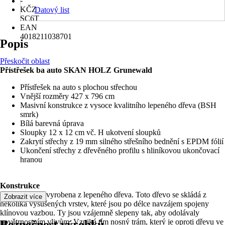
-
KČZ
Datový list
SC6T
EAN
4018211038701
Popis
Přeskočit oblast
Přístřešek ba auto SKAN HOLZ Grunewald
Přístřešek na auto s plochou střechou
Vnější rozměry 427 x 796 cm
Masivní konstrukce z vysoce kvalitního lepeného dřeva (BSH
smrk)
Bílá barevná úprava
Sloupky 12 x 12 cm vč. H ukotvení sloupků
Zakrytí střechy z 19 mm silného střešního bednění s EPDM fólií
Ukončení střechy z dřevěného profilu s hliníkovou ukončovací
hranou
Konstrukce
Konstrukce je vyrobena z lepeného dřeva. Toto dřevo se skládá z
Zobrazit více
několika vysušených vrstev, které jsou po délce navzájem spojeny
klínovou vazbou. Ty jsou vzájemně slepeny tak, aby odolávaly
povětrnostním vlivům. Vzniká tím nosný trám, který je oproti dřevu ve
Bezpečnost výrobků