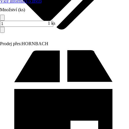
Více informací o zboží
Množství (ks)
1 ks
Prodej přes:
HORNBACH