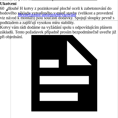
Ukotvení
60 dlouhé H kotvy z pozinkované ploché oceli k zabetonování do
bodového základu vytvořeného v místě stavby (velikost a provedení
Bezpečnostní upozornění/varování
viz návod k montáži) jsou součástí dodávky. Spojují sloupky pevně s
podkladem a zajišťují vysokou míru stability.
Kotvy vám rádi dodáme na vyžádání spolu s odpovídajícím plánem
základů. Tento požadavek případně prosím bezpodmínečně uveďte již
při objednání.