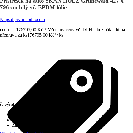
Přístřešek na auto SKAN HOLZ Grunewald 427 x
796 cm bílý vč. EPDM fólie
Napsat první hodnocení
cenu — 176795,00 Kč * Všechny ceny vč. DPH a bez nákladů na
přepravu za ks
176795,00 Kč
*
/
ks
č. výrobku
10509339
Rozměry sloupů/sloupků
:
12x12 cm
Tvar střechy
:
Plochá střecha
Zatížení sněhem
:
0,95 kN/m²