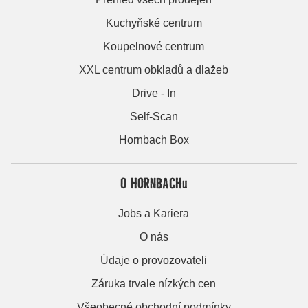
Kuchyňské centrum
Koupelnové centrum
XXL centrum obkladů a dlažeb
Drive - In
Self-Scan
Hornbach Box
O HORNBACHu
Jobs a Kariera
O nás
Údaje o provozovateli
Záruka trvale nízkých cen
Všeobecné obchodní podmínky