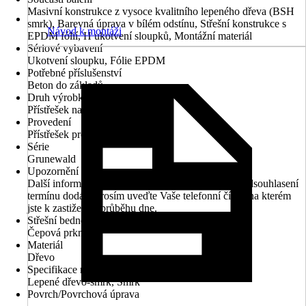
Masivní konstrukce z vysoce kvalitního lepeného dřeva (BSH
smrk), Barevná úprava v bílém odstínu, Střešní konstrukce s
Návod k montáži
EPDM fólií, H ukotvení sloupků, Montážní materiál
Sériové vybavení
Ukotvení sloupku, Fólie EPDM
Potřebné příslušenství
Beton do základů
Druh výrobku
Přístřešek na auto
Provedení
Přístřešek pro jedno auto
Série
Grunewald
Upozornění
Další informace naleznete v technickém listu. Pro odsouhlasení
termínu dodání prosím uveďte Vaše telefonní číslo, na kterém
jste k zastižení v průběhu dne.
Střešní bednění
Čepová prkna
Materiál
Dřevo
Specifikace materiálu
Lepené dřevo-smrk, Smrk
Povrch/Povrchová úprava