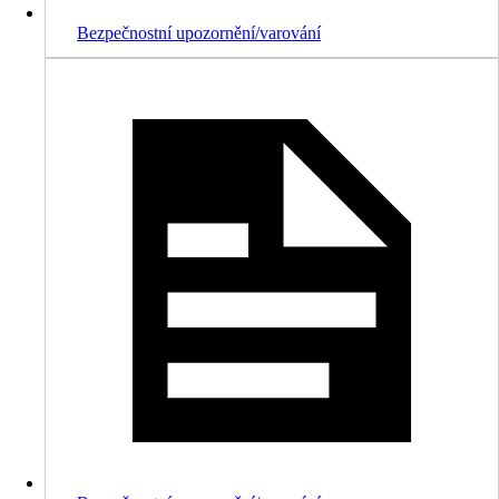
Bezpečnostní upozornění/varování