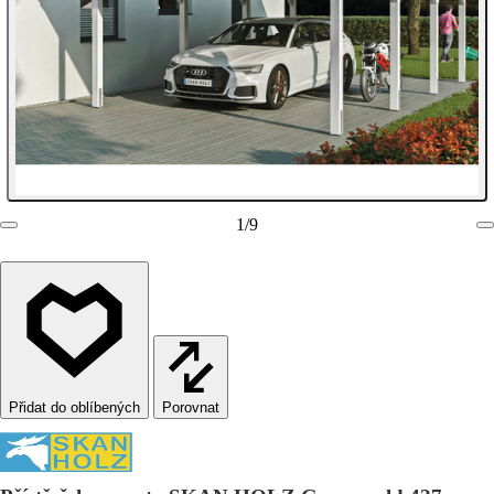
1
/
9
Porovnat