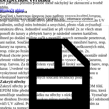
své původní přírodní podobě méně náchylný ke zkroucení a tvorbě
trhlin.
Přeskočit oblast
Barevná úprava
Součásti s barevnou úpravou jsou natřeny vysoce kvalitní lazurou,
Zodpovědnost za bezpečnost výrobku viz
.
informace výrobce
resp. barvou. Ty chrání dřevo před modráním, před poškozením UV
zářením, snižují míru bobtnání a sesychání, přesto však zvýrazňují
strukturu dřeva. Jednotlivé součásti se při výrobě 2x ze všech stran
ponoří do lazury a přebytek barvy je následně ometen kartáčem.
Ihned po dodání můžete začít s montáží, povrch nemusíte penetrovat,
ani natírat. Součástí každé stavebnicové sady je množství barvy, resp.
lazury na opravu, kterou můžete použít k přetření poškozených míst,
resp. míst po řezání a šroubování při montáži, a to min. 2x.
Pokud chcete povrch dále zdokonalovat, po provedení montáže mírně
zbruste viditelný povrch a natřete jej touto vysoce kvalitní lazurou,
resp. barvou. Za tímto účelem využijte náš široký sortiment barev, resp.
lazur. Uvedené vzorky barev se nemusí zcela shodovat, mohou se
vyskytnout odchylky v barevnosti. Stopy po usazeninách jsou u
všestranně barevně natřených součástí technicky podmíněny.
Zakrytí střechy
Zakrytí střechy je tvořeno 19 mm střešním bedněním s EPDM fólií.
EPDM fólie představuje bezpečnou a trvanlivou střešní krytinu, která
umožňuje snadnou pokládku na střechy s nízkým sklonem. Vyznačuje
se dlouhou životností, vysokou mírou roztažnosti a vynikající odolností
vůči UV záření. Pokládka se provádí v jednom kuse slepením za
studena za pomoci dodaného lepidla.