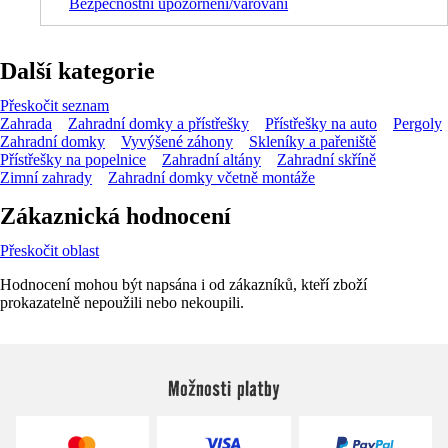
Bezpečnostní upozornění/varování
Další kategorie
Přeskočit seznam
Zahrada
Zahradní domky a přístřešky
Přístřešky na auto
Pergoly
Zahradní domky
Vyvýšené záhony
Skleníky a pařeniště
Přístřešky na popelnice
Zahradní altány
Zahradní skříně
Zimní zahrady
Zahradní domky včetně montáže
Zákaznická hodnocení
Přeskočit oblast
Hodnocení mohou být napsána i od zákazníků, kteří zboží
prokazatelně nepoužili nebo nekoupili.
Možnosti platby