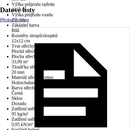
Výška průjezdu vpředu
Datové listy
225 cm
Výška průjezdu vzadu
Přeskočit oblast
211 cm
Základní barva
Bílá
Rozměry sloupů/sloupků
12x12 cm
Tvar střechy
Plochá střecha
Plocha střechy
33,99 m²
Tloušťka střechy
20 mm
Materiál střešní krytiny
Holzschalung, Fólie EPDM
Barva střechy
Černá
Sklon
Dozadu
Zatížení sněhem
95 kg/m²
Zatížení sněhem
0,95 kN/m²
Součástí balení