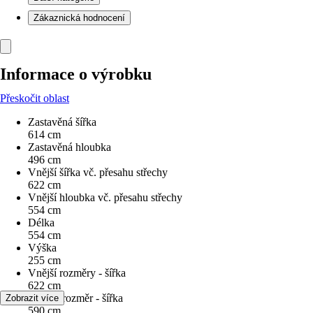
Zákaznická hodnocení
Informace o výrobku
Přeskočit oblast
Zastavěná šířka
614 cm
Zastavěná hloubka
496 cm
Vnější šířka vč. přesahu střechy
622 cm
Vnější hloubka vč. přesahu střechy
554 cm
Délka
554 cm
Výška
255 cm
Vnější rozměry - šířka
622 cm
Vnitřní rozměr - šířka
Zobrazit více
590 cm