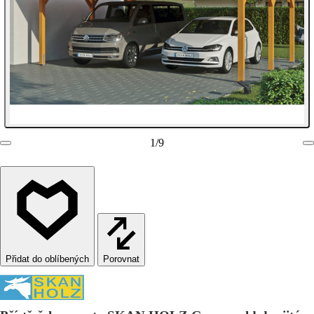
1
/
9
Porovnat