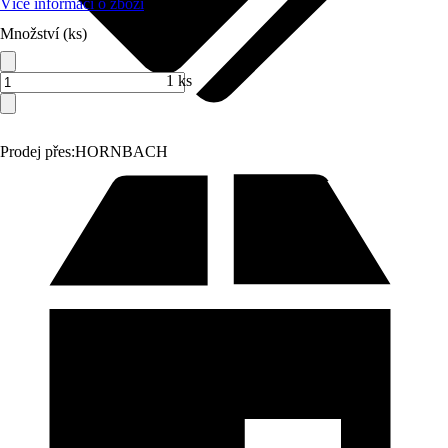
Více informací o zboží
Množství (ks)
1 ks
Prodej přes:
HORNBACH