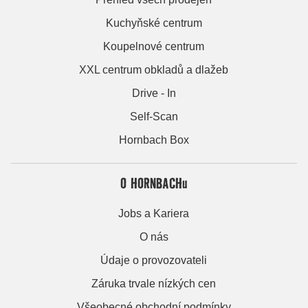
Kuchyňské centrum
Koupelnové centrum
XXL centrum obkladů a dlažeb
Drive - In
Self-Scan
Hornbach Box
O HORNBACHu
Jobs a Kariera
O nás
Údaje o provozovateli
Záruka trvale nízkých cen
Všeobecné obchodní podmínky