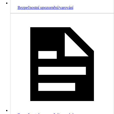
Bezpečnostní upozornění/varování