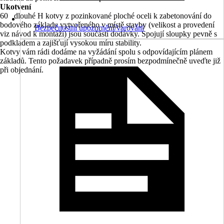
Ukotvení
60 dlouhé H kotvy z pozinkované ploché oceli k zabetonování do
bodového základu vytvořeného v místě stavby (velikost a provedení
Bezpečnostní upozornění/varování
viz návod k montáži) jsou součástí dodávky. Spojují sloupky pevně s
podkladem a zajišťují vysokou míru stability.
Kotvy vám rádi dodáme na vyžádání spolu s odpovídajícím plánem
základů. Tento požadavek případně prosím bezpodmínečně uveďte již
při objednání.