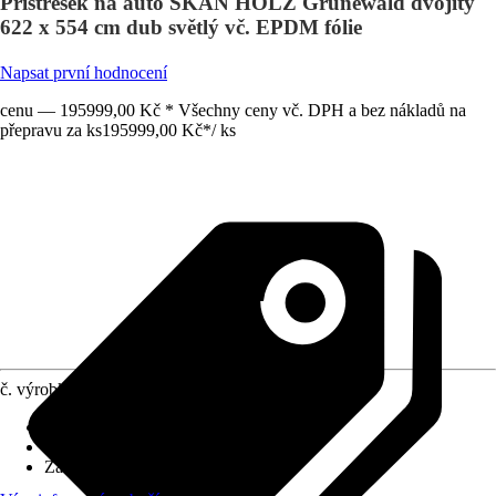
Přístřešek na auto SKAN HOLZ Grunewald dvojitý
622 x 554 cm dub světlý vč. EPDM fólie
Napsat první hodnocení
cenu — 195999,00 Kč * Všechny ceny vč. DPH a bez nákladů na
přepravu za ks
195999,00 Kč
*
/
ks
č. výrobku
10509414
Rozměry sloupů/sloupků
:
12x12 cm
Tvar střechy
:
Plochá střecha
Zatížení sněhem
:
0,95 kN/m²