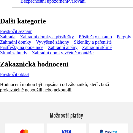
Bezpečnostní upozornění/varování
Další kategorie
Přeskočit seznam
Zahrada
Zahradní domky a přístřešky
Přístřešky na auto
Pergoly
Zahradní domky
Vyvýšené záhony
Skleníky a pařeniště
Přístřešky na popelnice
Zahradní altány
Zahradní skříně
Zimní zahrady
Zahradní domky včetně montáže
Zákaznická hodnocení
Přeskočit oblast
Hodnocení mohou být napsána i od zákazníků, kteří zboží
prokazatelně nepoužili nebo nekoupili.
Možnosti platby