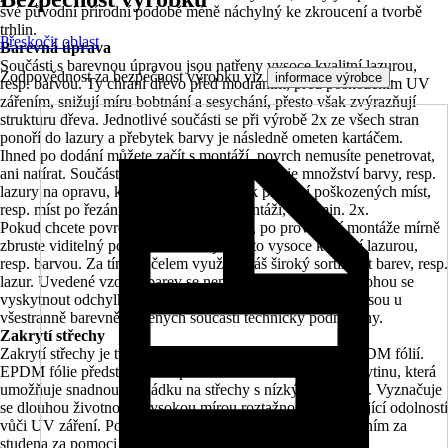
své původní přírodní podobě méně náchylný ke zkroucení a tvorbě
trhlin.
Přeskočit oblast
Barevná úprava
Součásti s barevnou úpravou jsou natřeny vysoce kvalitní lazurou,
Zodpovědnost za bezpečnost výrobku viz
.
informace výrobce
resp. barvou. Ty chrání dřevo před modráním, před poškozením UV
zářením, snižují míru bobtnání a sesychání, přesto však zvýrazňují
strukturu dřeva. Jednotlivé součásti se při výrobě 2x ze všech stran
ponoří do lazury a přebytek barvy je následně ometen kartáčem.
Ihned po dodání můžete začít s montáží, povrch nemusíte penetrovat,
ani natírat. Součástí každé stavebnicové sady je množství barvy, resp.
lazury na opravu, kterou můžete použít k přetření poškozených míst,
resp. míst po řezání a šroubování při montáži, a to min. 2x.
Pokud chcete povrch dále zdokonalovat, po provedení montáže mírně
zbruste viditelný povrch a natřete jej touto vysoce kvalitní lazurou,
resp. barvou. Za tímto účelem využijte náš široký sortiment barev, resp.
lazur. Uvedené vzorky barev se nemusí zcela shodovat, mohou se
vyskytnout odchylky v barevnosti. Stopy po usazeninách jsou u
všestranně barevně natřených součástí technicky podmíněny.
Zakrytí střechy
Zakrytí střechy je tvořeno 19 mm střešním bedněním s EPDM fólií.
EPDM fólie představuje bezpečnou a trvanlivou střešní krytinu, která
umožňuje snadnou pokládku na střechy s nízkým sklonem. Vyznačuje
se dlouhou životností, vysokou mírou roztažnosti a vynikající odolností
vůči UV záření. Pokládka se provádí v jednom kuse slepením za
studena za pomoci dodaného lepidla.