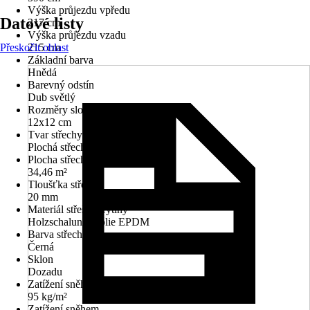
Výška průjezdu vpředu
Datové listy
217 cm
Výška průjezdu vzadu
Přeskočit oblast
215 cm
Základní barva
Hnědá
Barevný odstín
Dub světlý
Rozměry sloupů/sloupků
12x12 cm
Tvar střechy
Plochá střecha
Plocha střechy
34,46 m²
Tloušťka střechy
20 mm
Materiál střešní krytiny
Holzschalung, Fólie EPDM
Barva střechy
Černá
Sklon
Dozadu
Zatížení sněhem
95 kg/m²
Zatížení sněhem