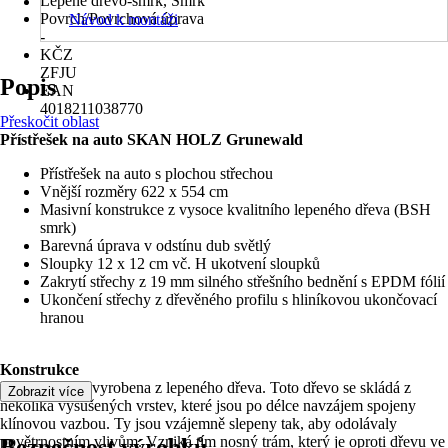
Lepené dřevo-smrk, Smrk
Povrch/Povrchová úprava
Návod k montáži
-
KČZ
ZFJU
Popis
EAN
4018211038770
Přeskočit oblast
Přístřešek na auto SKAN HOLZ Grunewald
Přístřešek na auto s plochou střechou
Vnější rozměry 622 x 554 cm
Masivní konstrukce z vysoce kvalitního lepeného dřeva (BSH
smrk)
Barevná úprava v odstínu dub světlý
Sloupky 12 x 12 cm vč. H ukotvení sloupků
Zakrytí střechy z 19 mm silného střešního bednění s EPDM fólií
Ukončení střechy z dřevěného profilu s hliníkovou ukončovací
hranou
Konstrukce
Konstrukce je vyrobena z lepeného dřeva. Toto dřevo se skládá z
Zobrazit více
několika vysušených vrstev, které jsou po délce navzájem spojeny
klínovou vazbou. Ty jsou vzájemně slepeny tak, aby odolávaly
povětrnostním vlivům. Vzniká tím nosný trám, který je oproti dřevu ve
Bezpečnost výrobků