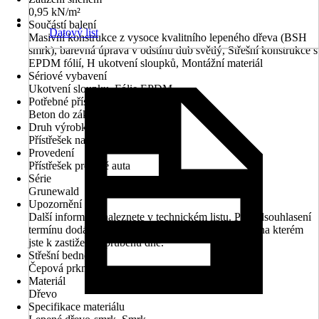
0,95 kN/m²
Součástí balení
Datový list
Masivní konstrukce z vysoce kvalitního lepeného dřeva (BSH
smrk), barevná úprava v odstínu dub světlý, Střešní konstrukce s
EPDM fólií, H ukotvení sloupků, Montážní materiál
Sériové vybavení
Ukotvení sloupku, Fólie EPDM
Potřebné příslušenství
Beton do základů
Druh výrobku
Přístřešek na auto
Provedení
Přístřešek pro dvě auta
Série
Grunewald
Upozornění
Další informace naleznete v technickém listu. Pro odsouhlasení
termínu dodání prosím uveďte Vaše telefonní číslo, na kterém
jste k zastižení v průběhu dne.
Střešní bednění
Čepová prkna
Materiál
Dřevo
Specifikace materiálu