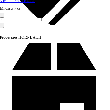
Více informací o zboží
Množství (ks)
1 ks
Prodej přes:
HORNBACH