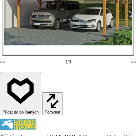
1
/
9
Porovnat