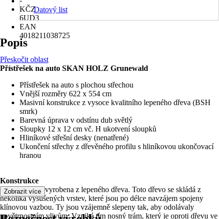
-
KČZ
Datový list
6UD3
EAN
4018211038725
Popis
Přeskočit oblast
Přístřešek na auto SKAN HOLZ Grunewald
Přístřešek na auto s plochou střechou
Vnější rozměry 622 x 554 cm
Masivní konstrukce z vysoce kvalitního lepeného dřeva (BSH
smrk)
Barevná úprava v odstínu dub světlý
Sloupky 12 x 12 cm vč. H ukotvení sloupků
Hliníkové střešní desky (nenatřené)
Ukončení střechy z dřevěného profilu s hliníkovou ukončovací
hranou
Konstrukce
Konstrukce je vyrobena z lepeného dřeva. Toto dřevo se skládá z
Zobrazit více
několika vysušených vrstev, které jsou po délce navzájem spojeny
klínovou vazbou. Ty jsou vzájemně slepeny tak, aby odolávaly
povětrnostním vlivům. Vzniká tím nosný trám, který je oproti dřevu ve
Bezpečnost výrobků