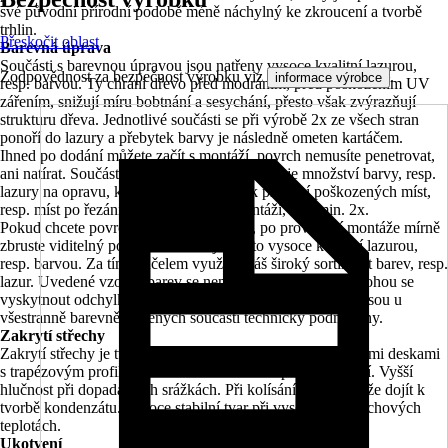
své původní přírodní podobě méně náchylný ke zkroucení a tvorbě
trhlin.
Přeskočit oblast
Barevná úprava
Součásti s barevnou úpravou jsou natřeny vysoce kvalitní lazurou,
Zodpovědnost za bezpečnost výrobku viz
.
informace výrobce
resp. barvou. Ty chrání dřevo před modráním, před poškozením UV
zářením, snižují míru bobtnání a sesychání, přesto však zvýrazňují
strukturu dřeva. Jednotlivé součásti se při výrobě 2x ze všech stran
ponoří do lazury a přebytek barvy je následně ometen kartáčem.
Ihned po dodání můžete začít s montáží, povrch nemusíte penetrovat,
ani natírat. Součástí každé stavebnicové sady je množství barvy, resp.
lazury na opravu, kterou můžete použít k přetření poškozených míst,
resp. míst po řezání a šroubování při montáži, a to min. 2x.
Pokud chcete povrch dále zdokonalovat, po provedení montáže mírně
zbruste viditelný povrch a natřete jej touto vysoce kvalitní lazurou,
resp. barvou. Za tímto účelem využijte náš široký sortiment barev, resp.
lazur. Uvedené vzorky barev se nemusí zcela shodovat, mohou se
vyskytnout odchylky v barevnosti. Stopy po usazeninách jsou u
všestranně barevně natřených součástí technicky podmíněny.
Zakrytí střechy
Zakrytí střechy je tvořeno nenatřenými hliníkovými střešními deskami
s trapézovým profilem. Nerozbitné a odolné proti krupobití. Vyšší
hlučnost při dopadajících srážkách. Při kolísání teploty může dojít k
tvorbě kondenzátu. Vysoce stabilní tvar při vysokých povrchových
teplotách.
Ukotvení