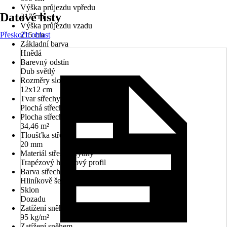
Výška průjezdu vpředu
Datové listy
217 cm
Výška průjezdu vzadu
Přeskočit oblast
215 cm
Základní barva
Hnědá
Barevný odstín
Dub světlý
Rozměry sloupů/sloupků
12x12 cm
Tvar střechy
Plochá střecha
Plocha střechy
34,46 m²
Tloušťka střechy
20 mm
Materiál střešní krytiny
Trapézový hliníkový profil
Barva střechy
Hliníkově šedá
Sklon
Dozadu
Zatížení sněhem
95 kg/m²
Zatížení sněhem