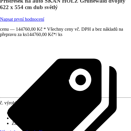
Přístřešek na auto SKAN HOLZ Grunewald dvojitý
622 x 554 cm dub světlý
Napsat první hodnocení
cenu — 144760,00 Kč * Všechny ceny vč. DPH a bez nákladů na
přepravu za ks
144760,00 Kč
*
/
ks
č. výrobku
10509423
Rozměry sloupů/sloupků
:
12x12 cm
Tvar střechy
:
Plochá střecha
Zatížení sněhem
:
0,95 kN/m²