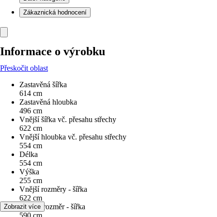
Zákaznická hodnocení
Informace o výrobku
Přeskočit oblast
Zastavěná šířka
614 cm
Zastavěná hloubka
496 cm
Vnější šířka vč. přesahu střechy
622 cm
Vnější hloubka vč. přesahu střechy
554 cm
Délka
554 cm
Výška
255 cm
Vnější rozměry - šířka
622 cm
Vnitřní rozměr - šířka
Zobrazit více
590 cm