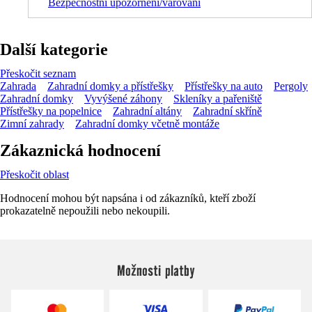
Bezpečnostní upozornění/varování
Další kategorie
Přeskočit seznam
Zahrada
Zahradní domky a přístřešky
Přístřešky na auto
Pergoly
Zahradní domky
Vyvýšené záhony
Skleníky a pařeniště
Přístřešky na popelnice
Zahradní altány
Zahradní skříně
Zimní zahrady
Zahradní domky včetně montáže
Zákaznická hodnocení
Přeskočit oblast
Hodnocení mohou být napsána i od zákazníků, kteří zboží
prokazatelně nepoužili nebo nekoupili.
Možnosti platby