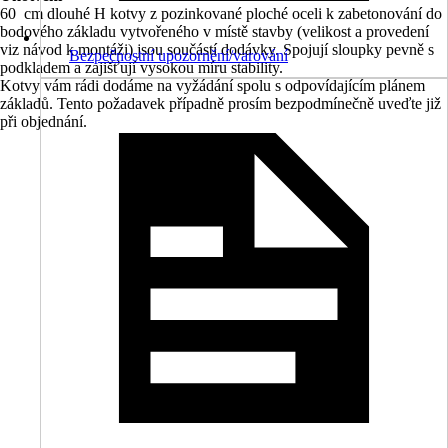
60 cm dlouhé H kotvy z pozinkované ploché oceli k zabetonování do
bodového základu vytvořeného v místě stavby (velikost a provedení
viz návod k montáži) jsou součástí dodávky. Spojují sloupky pevně s
Bezpečnostní upozornění/varování
podkladem a zajišťují vysokou míru stability.
Kotvy vám rádi dodáme na vyžádání spolu s odpovídajícím plánem
základů. Tento požadavek případně prosím bezpodmínečně uveďte již
při objednání.