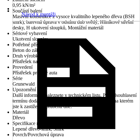
0,95 kN/m²
Součástí balení
Návod k montáži
Masivní konstrukce z vysoce kvalitního lepeného dřeva (BSH
smrk), barevná úprava v odstínu dub světlý, Hliníkové střešní
desky, H ukotvení sloupků, Montážní materiál
Sériové vybavení
Ukotvení sloupku
Potřebné příslušenství
Beton do základů
Druh výrobku
Přístřešek na auto
Provedení
Přístřešek pro dvě auta
Série
Grunewald
Upozornění
Další informace naleznete v technickém listu. Pro odsouhlasení
termínu dodání prosím uveďte Vaše telefonní číslo, na kterém
jste k zastižení v průběhu dne.
Materiál
Dřevo
Specifikace materiálu
Lepené dřevo-smrk, Smrk
Povrch/Povrchová úprava