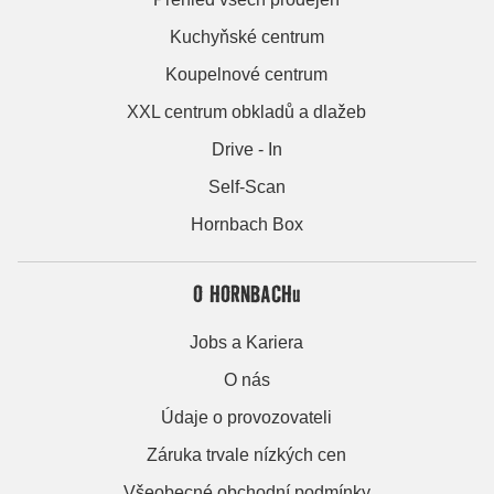
Kuchyňské centrum
Koupelnové centrum
XXL centrum obkladů a dlažeb
Drive - In
Self-Scan
Hornbach Box
O HORNBACHu
Jobs a Kariera
O nás
Údaje o provozovateli
Záruka trvale nízkých cen
Všeobecné obchodní podmínky