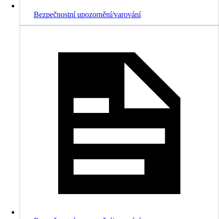
Bezpečnostní upozornění/varování