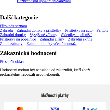
Bezpečnostní upozornění/varování
Další kategorie
Přeskočit seznam
Zahrada
Zahradní domky a přístřešky
Přístřešky na auto
Pergoly
Zahradní domky
Vyvýšené záhony
Skleníky a pařeniště
Přístřešky na popelnice
Zahradní altány
Zahradní skříně
Zimní zahrady
Zahradní domky včetně montáže
Zákaznická hodnocení
Přeskočit oblast
Hodnocení mohou být napsána i od zákazníků, kteří zboží
prokazatelně nepoužili nebo nekoupili.
Možnosti platby