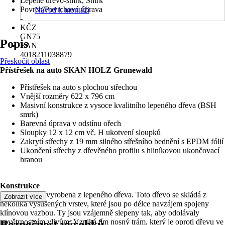
Lepené dřevo-smrk, Smrk
Povrch/Povrchová úprava
Návod k montáži
-
KČZ
GN75
Popis
EAN
4018211038879
Přeskočit oblast
Přístřešek na auto SKAN HOLZ Grunewald
Přístřešek na auto s plochou střechou
Vnější rozměry 622 x 796 cm
Masivní konstrukce z vysoce kvalitního lepeného dřeva (BSH
smrk)
Barevná úprava v odstínu ořech
Sloupky 12 x 12 cm vč. H ukotvení sloupků
Zakrytí střechy z 19 mm silného střešního bednění s EPDM fólií
Ukončení střechy z dřevěného profilu s hliníkovou ukončovací
hranou
Konstrukce
Konstrukce je vyrobena z lepeného dřeva. Toto dřevo se skládá z
Zobrazit více
několika vysušených vrstev, které jsou po délce navzájem spojeny
klínovou vazbou. Ty jsou vzájemně slepeny tak, aby odolávaly
povětrnostním vlivům. Vzniká tím nosný trám, který je oproti dřevu ve
Bezpečnost výrobků