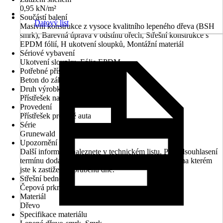
0,95 kN/m²
Součástí balení
Datový list
Masivní konstrukce z vysoce kvalitního lepeného dřeva (BSH
smrk), Barevná úprava v odstínu ořech, Střešní konstrukce s
EPDM fólií, H ukotvení sloupků, Montážní materiál
Sériové vybavení
Ukotvení sloupku, Fólie EPDM
Potřebné příslušenství
Beton do základů
Druh výrobku
Přístřešek na auto
Provedení
Přístřešek pro dvě auta
Série
Grunewald
Upozornění
Další informace naleznete v technickém listu. Pro odsouhlasení
termínu dodání prosím uveďte Vaše telefonní číslo, na kterém
jste k zastižení v průběhu dne.
Střešní bednění
Čepová prkna
Materiál
Dřevo
Specifikace materiálu