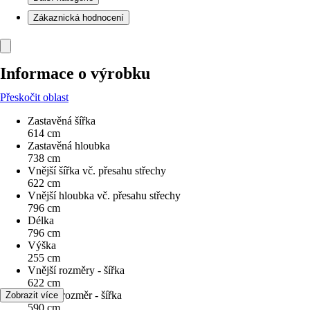
Zákaznická hodnocení
Informace o výrobku
Přeskočit oblast
Zastavěná šířka
614 cm
Zastavěná hloubka
738 cm
Vnější šířka vč. přesahu střechy
622 cm
Vnější hloubka vč. přesahu střechy
796 cm
Délka
796 cm
Výška
255 cm
Vnější rozměry - šířka
622 cm
Vnitřní rozměr - šířka
Zobrazit více
590 cm