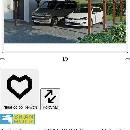
1
/
9
Porovnat