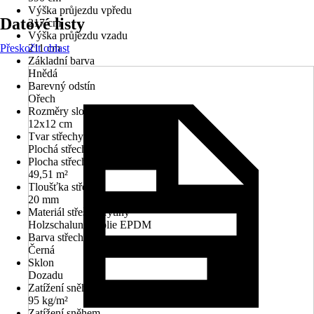
Výška průjezdu vpředu
Datové listy
217 cm
Výška průjezdu vzadu
Přeskočit oblast
211 cm
Základní barva
Hnědá
Barevný odstín
Ořech
Rozměry sloupů/sloupků
12x12 cm
Tvar střechy
Plochá střecha
Plocha střechy
49,51 m²
Tloušťka střechy
20 mm
Materiál střešní krytiny
Holzschalung, Fólie EPDM
Barva střechy
Černá
Sklon
Dozadu
Zatížení sněhem
95 kg/m²
Zatížení sněhem