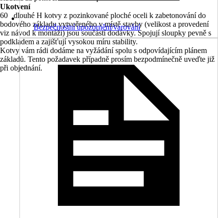
Ukotvení
60 dlouhé H kotvy z pozinkované ploché oceli k zabetonování do
bodového základu vytvořeného v místě stavby (velikost a provedení
Bezpečnostní upozornění/varování
viz návod k montáži) jsou součástí dodávky. Spojují sloupky pevně s
podkladem a zajišťují vysokou míru stability.
Kotvy vám rádi dodáme na vyžádání spolu s odpovídajícím plánem
základů. Tento požadavek případně prosím bezpodmínečně uveďte již
při objednání.