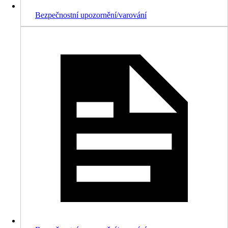
Bezpečnostní upozornění/varování