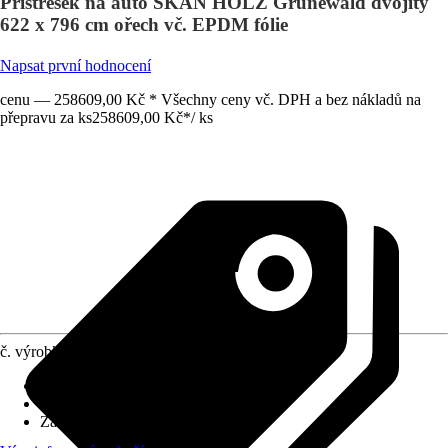
Přístřešek na auto SKAN HOLZ Grunewald dvojitý
622 x 796 cm ořech vč. EPDM fólie
Napsat první hodnocení
cenu — 258609,00 Kč * Všechny ceny vč. DPH a bez nákladů na
přepravu za ks
258609,00 Kč
*
/
ks
č. výrobku
10509437
Rozměry sloupů/sloupků
:
12x12 cm
Tvar střechy
:
Plochá střecha
Zatížení sněhem
:
0,95 kN/m²