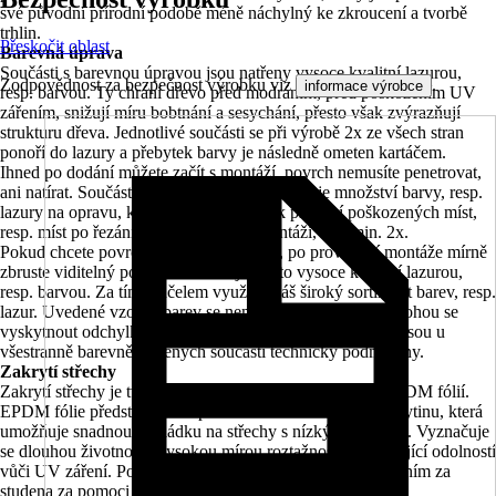
své původní přírodní podobě méně náchylný ke zkroucení a tvorbě
trhlin.
Přeskočit oblast
Barevná úprava
Součásti s barevnou úpravou jsou natřeny vysoce kvalitní lazurou,
Zodpovědnost za bezpečnost výrobku viz
.
informace výrobce
resp. barvou. Ty chrání dřevo před modráním, před poškozením UV
zářením, snižují míru bobtnání a sesychání, přesto však zvýrazňují
strukturu dřeva. Jednotlivé součásti se při výrobě 2x ze všech stran
ponoří do lazury a přebytek barvy je následně ometen kartáčem.
Ihned po dodání můžete začít s montáží, povrch nemusíte penetrovat,
ani natírat. Součástí každé stavebnicové sady je množství barvy, resp.
lazury na opravu, kterou můžete použít k přetření poškozených míst,
resp. míst po řezání a šroubování při montáži, a to min. 2x.
Pokud chcete povrch dále zdokonalovat, po provedení montáže mírně
zbruste viditelný povrch a natřete jej touto vysoce kvalitní lazurou,
resp. barvou. Za tímto účelem využijte náš široký sortiment barev, resp.
lazur. Uvedené vzorky barev se nemusí zcela shodovat, mohou se
vyskytnout odchylky v barevnosti. Stopy po usazeninách jsou u
všestranně barevně natřených součástí technicky podmíněny.
Zakrytí střechy
Zakrytí střechy je tvořeno 19 mm střešním bedněním s EPDM fólií.
EPDM fólie představuje bezpečnou a trvanlivou střešní krytinu, která
umožňuje snadnou pokládku na střechy s nízkým sklonem. Vyznačuje
se dlouhou životností, vysokou mírou roztažnosti a vynikající odolností
vůči UV záření. Pokládka se provádí v jednom kuse slepením za
studena za pomoci dodaného lepidla.