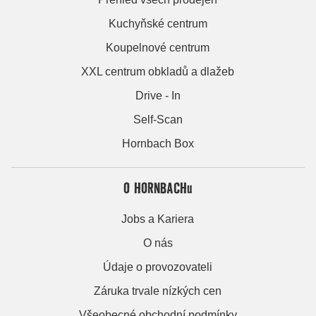
Kuchyňské centrum
Koupelnové centrum
XXL centrum obkladů a dlažeb
Drive - In
Self-Scan
Hornbach Box
O HORNBACHu
Jobs a Kariera
O nás
Údaje o provozovateli
Záruka trvale nízkých cen
Všeobecné obchodní podmínky