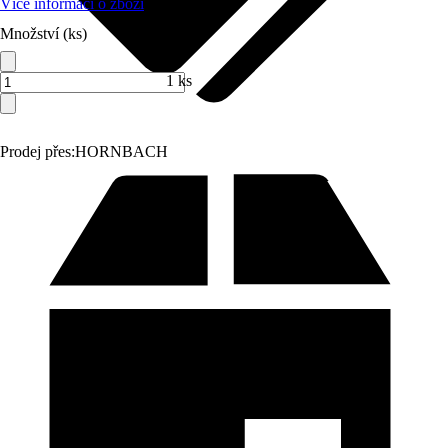
Více informací o zboží
Množství (ks)
1 ks
Prodej přes:
HORNBACH