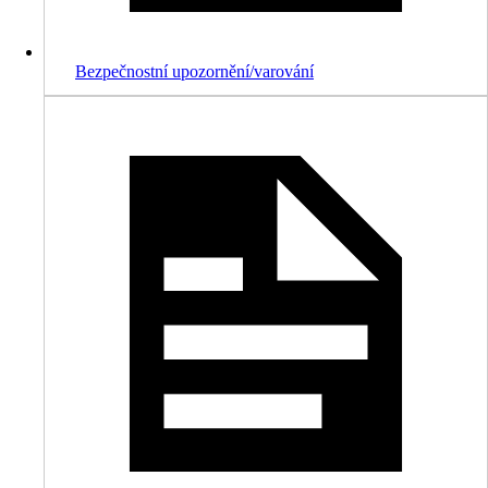
Bezpečnostní upozornění/varování