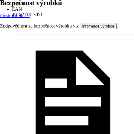
Bezpečnost výrobků
A2U9
EAN
4018211313051
Přeskočit oblast
Zodpovědnost za bezpečnost výrobku viz
.
informace výrobce