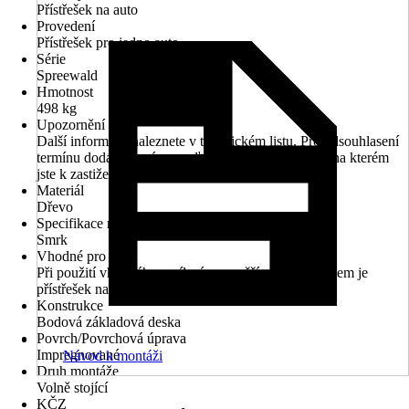
Přístřešek na auto
Provedení
Přístřešek pro jedno auto
Série
Spreewald
Hmotnost
498 kg
Upozornění
Další informace naleznete v technickém listu. Pro odsouhlasení
termínu dodání prosím uveďte Vaše telefonní číslo, na kterém
jste k zastižení v průběhu dne.
Materiál
Dřevo
Specifikace materiálu
Smrk
Vhodné pro
Při použití vhodného zesílení pro vyšší zatížení sněhem je
přístřešek na auto vhodný také pro fotovoltaiku.
Konstrukce
Bodová základová deska
Povrch/Povrchová úprava
Impregnované
Návod k montáži
Druh montáže
Volně stojící
KČZ