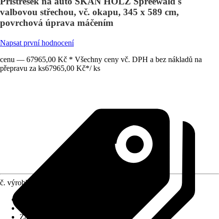
Přístřešek na auto SKAN HOLZ Spreewald s
valbovou střechou, vč. okapu, 345 x 589 cm,
povrchová úprava máčením
Napsat první hodnocení
cenu — 67965,00 Kč * Všechny ceny vč. DPH a bez nákladů na
přepravu za ks
67965,00 Kč
*
/
ks
č. výrobku
8063786
Rozměry sloupů/sloupků
:
11,5x11,5 cm
Tvar střechy
:
Plochá střecha
Zatížení sněhem
:
1,25 kN/m²