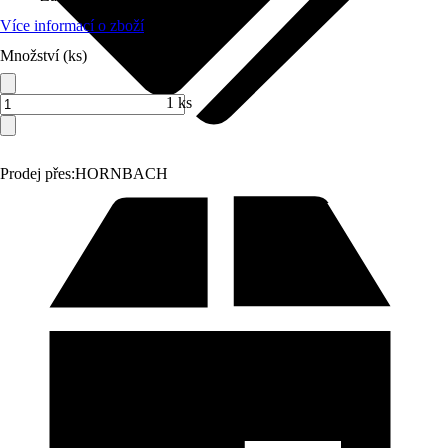
Více informací o zboží
Množství (ks)
1 ks
Prodej přes:
HORNBACH