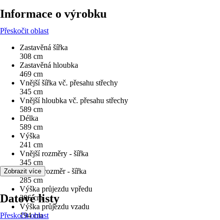
Informace o výrobku
Přeskočit oblast
Zastavěná šířka
308 cm
Zastavěná hloubka
469 cm
Vnější šířka vč. přesahu střechy
345 cm
Vnější hloubka vč. přesahu střechy
589 cm
Délka
589 cm
Výška
241 cm
Vnější rozměry - šířka
345 cm
Vnitřní rozměr - šířka
Zobrazit více
285 cm
Výška průjezdu vpředu
Datové listy
206 cm
Výška průjezdu vzadu
Přeskočit oblast
194 cm