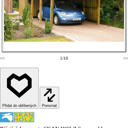
1
/
10
Porovnat