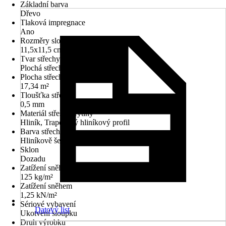
Základní barva
Dřevo
Tlaková impregnace
Ano
Rozměry sloupů/sloupků
11,5x11,5 cm
Tvar střechy
Plochá střecha
Plocha střechy
17,34 m²
Tloušťka střechy
0,5 mm
Materiál střešní krytiny
Hliník, Trapézový hliníkový profil
Barva střechy
Hliníkově šedá
Sklon
Dozadu
Zatížení sněhem
125 kg/m²
Zatížení sněhem
1,25 kN/m²
Sériové vybavení
Datový list
Ukotvení sloupku
Druh výrobku