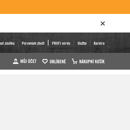
vat zásilku
Porovnání zboží
PROFI servis
Služby
Kariéra
MŮJ ÚČET
OBLÍBENÉ
NÁKUPNÍ KOŠÍK