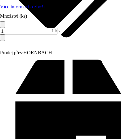
Více informací o zboží
Množství (ks)
1 ks
Prodej přes:
HORNBACH