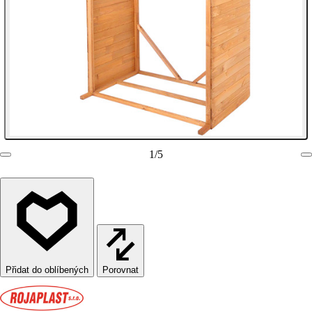
1
/
5
Porovnat