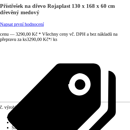
Přístřešek na dřevo Rojaplast 130 x 168 x 60 cm
dřevěný medový
Napsat první hodnocení
cenu — 3290,00 Kč * Všechny ceny vč. DPH a bez nákladů na
přepravu za ks
3290,00 Kč
*
/
ks
č. výrobku
10579638
Výška
:
168 cm
Materiál
:
Dřevo
Šířka
:
130 cm