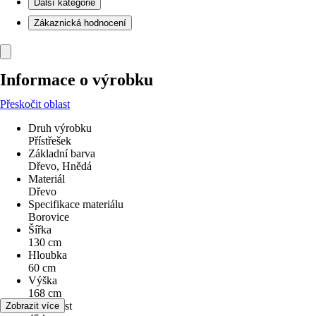
Další kategorie
Zákaznická hodnocení
Informace o výrobku
Přeskočit oblast
Druh výrobku
Přístřešek
Základní barva
Dřevo, Hnědá
Materiál
Dřevo
Specifikace materiálu
Borovice
Šířka
130 cm
Hloubka
60 cm
Výška
168 cm
Hmotnost
Zobrazit více