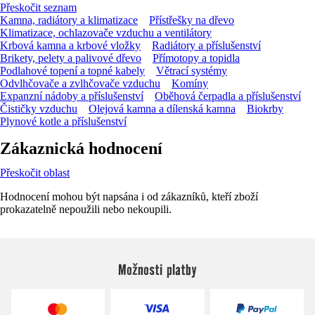
Přeskočit seznam
Kamna, radiátory a klimatizace
Přístřešky na dřevo
Klimatizace, ochlazovače vzduchu a ventilátory
Krbová kamna a krbové vložky
Radiátory a příslušenství
Brikety, pelety a palivové dřevo
Přímotopy a topidla
Podlahové topení a topné kabely
Větrací systémy
Odvlhčovače a zvlhčovače vzduchu
Komíny
Expanzní nádoby a příslušenství
Oběhová čerpadla a příslušenství
Čističky vzduchu
Olejová kamna a dílenská kamna
Biokrby
Plynové kotle a příslušenství
Zákaznická hodnocení
Přeskočit oblast
Hodnocení mohou být napsána i od zákazníků, kteří zboží
prokazatelně nepoužili nebo nekoupili.
Možnosti platby