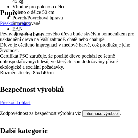
45 kg
Vhodné pro poleno o délce
Popis
Poleno o délce 50 cm
Povrch/Povrchová úprava
Přeskočit oblast
Impregnované
EAN
Pevný dřevník z borovicového dřeva bude skvělým pomocníkem pro
5905919015631
uskladnění dřeva na Vaší zahradě, chatě nebo chalupě.
Dřevo je ošetřeno impregnací v medové barvě, což prodlužuje jeho
životnost.
Certifikát FSC zaručuje, že použité dřevo pochází ze šetrně
obhospodařovaných lesů, ve kterých jsou dodržovány přísné
ekologické a sociální požadavky.
Rozměr střechy: 85x140cm
Bezpečnost výrobků
Přeskočit oblast
Zodpovědnost za bezpečnost výrobku viz
.
informace výrobce
Další kategorie