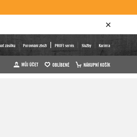
vat zásilku
Porovnání zboží
PROFI servis
Služby
Kariéra
MŮJ ÚČET
OBLÍBENÉ
NÁKUPNÍ KOŠÍK