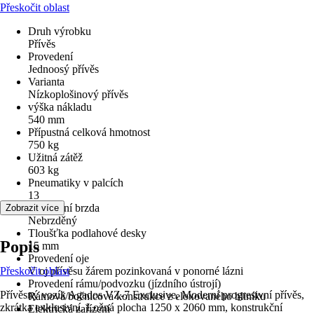
Přeskočit oblast
Druh výrobku
Přívěs
Provedení
Jednoosý přívěs
Varianta
Nízkoplošinový přívěs
výška nákladu
540 mm
Přípustná celková hmotnost
750 kg
Užitná zátěž
603 kg
Pneumatiky v palcích
13
provedení brzda
Zobrazit více
Nebrzděný
Tloušťka podlahové desky
Popis
15 mm
Provedení oje
Přeskočit oblast
V oj přívěsu žárem pozinkovaná v ponorné lázni
Provedení rámu/podvozku (jízdního ústrojí)
Přívěsný vozík Agados VZ-7 Exclusive. Moderní progresivní přívěs,
Rámová/bočnicová konstrukce z eloxovaného hliníku
zkrátka exklusivní. Ložná plocha 1250 x 2060 mm, konstrukční
Elektrická zařízení