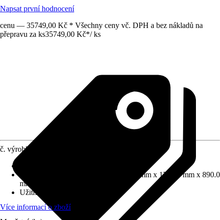
Napsat první hodnocení
cenu — 35749,00 Kč * Všechny ceny vč. DPH a bez nákladů na
přepravu za ks
35749,00 Kč
*
/
ks
č. výrobku
5736294
Provedení
:
Jednoosý přívěs
Celkové rozměry (V x Š x D)
:
3060.0 mm x 1700.0 mm x 890.0
mm
Užitná zátěž
:
603 kg
Více informací o zboží