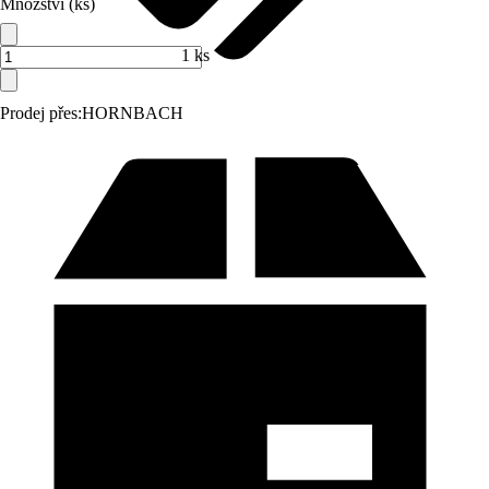
Množství (ks)
1 ks
Prodej přes:
HORNBACH