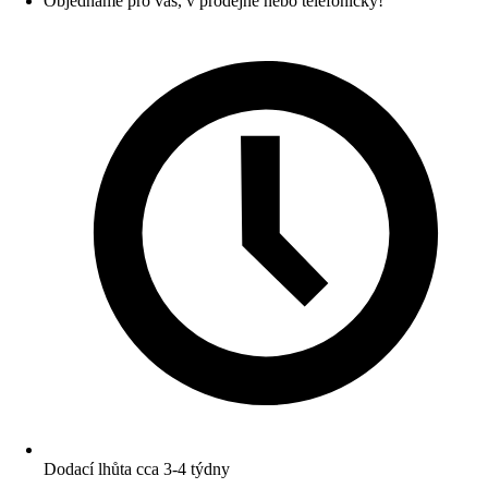
Objednáme pro vás, v prodejně nebo telefonicky!
Dodací lhůta cca 3-4 týdny