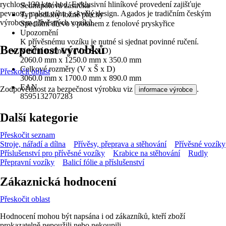
rychlost 130 km/ hod. Exklusivní hliníkové provedení zajišťuje
Sedmipólová zástrčka
pevnost, malou váhu a skvělý design. Agados je tradičním českým
Typ podlahy ložné plochy
výrobcem přívěsných vozíků.
Speciální dřevo s potahem z fenolové pryskyřice
Upozornění
K přívěsnému vozíku je nutné si sjednat povinné ručení.
Bezpečnost výrobků
Vnitřní rozměry (V x Š x D)
2060.0 mm x 1250.0 mm x 350.0 mm
Celkové rozměry (V x Š x D)
Přeskočit oblast
3060.0 mm x 1700.0 mm x 890.0 mm
EAN
Zodpovědnost za bezpečnost výrobku viz
.
informace výrobce
8595132707283
Další kategorie
Přeskočit seznam
Stroje, nářadí a dílna
Přívěsy, přeprava a stěhování
Přívěsné vozíky
Příslušenství pro přívěsné vozíky
Krabice na stěhování
Rudly
Přepravní vozíky
Balicí fólie a příslušenství
Zákaznická hodnocení
Přeskočit oblast
Hodnocení mohou být napsána i od zákazníků, kteří zboží
prokazatelně nepoužili nebo nekoupili.