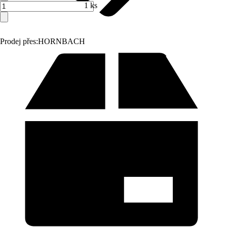
1 ks
Prodej přes:
HORNBACH