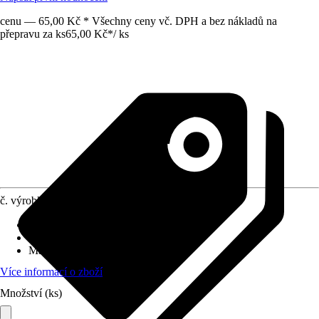
cenu — 65,00 Kč * Všechny ceny vč. DPH a bez nákladů na
přepravu za ks
65,00 Kč
*
/
ks
č. výrobku
4202889
Délka
:
200 cm
Vhodné pro
:
Pračka
Materiál
:
Guma
Více informací o zboží
Množství (ks)