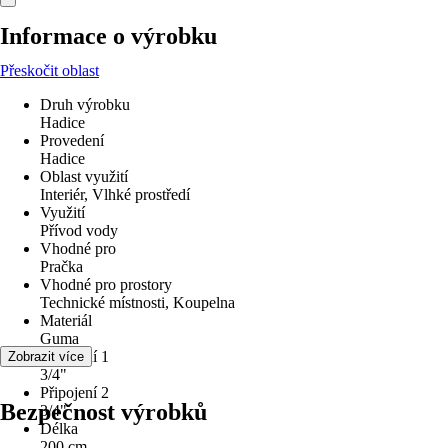
Informace o výrobku
Přeskočit oblast
Druh výrobku
Hadice
Provedení
Hadice
Oblast využití
Interiér, Vlhké prostředí
Využití
Přívod vody
Vhodné pro
Pračka
Vhodné pro prostory
Technické místnosti, Koupelna
Materiál
Guma
Připojení 1
Zobrazit více
3/4"
Připojení 2
Bezpečnost výrobků
3/4"
Délka
200 cm