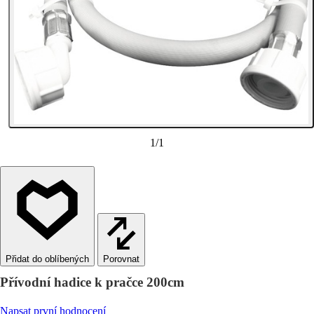
1
/
1
Porovnat
Přívodní hadice k pračce 200cm
Napsat první hodnocení