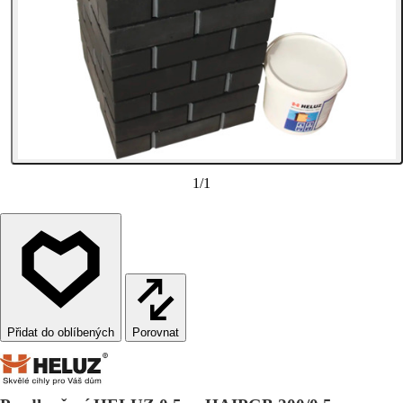
1
/
1
Porovnat