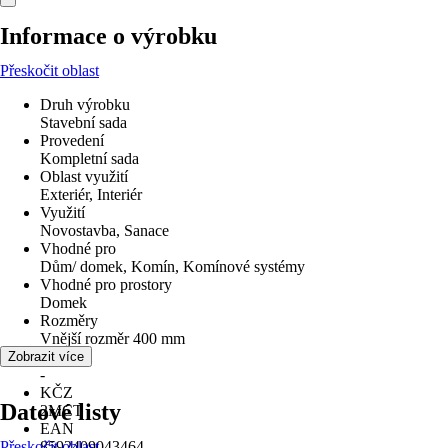
Informace o výrobku
Přeskočit oblast
Druh výrobku
Stavební sada
Provedení
Kompletní sada
Oblast využití
Exteriér, Interiér
Využití
Novostavba, Sanace
Vhodné pro
Dům/ domek, Komín, Komínové systémy
Vhodné pro prostory
Domek
Rozměry
Vnější rozměr 400 mm
Materiál
Zobrazit více
-
KČZ
Datové listy
2MCT
EAN
Přeskočit oblast
8592409043464