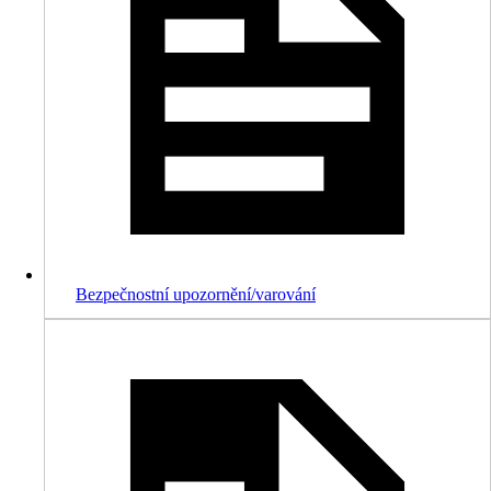
Bezpečnostní upozornění/varování