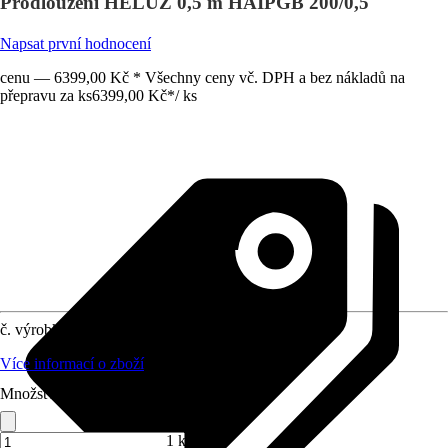
Prodloužení HELUZ 0,5 m HAIPGB 200/0,5
Napsat první hodnocení
cenu — 6399,00 Kč * Všechny ceny vč. DPH a bez nákladů na
přepravu za ks
6399,00 Kč
*
/
ks
č. výrobku
12021783
Více informací o zboží
Množství (ks)
1 ks