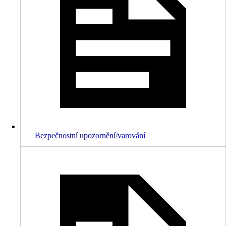
Bezpečnostní upozornění/varování