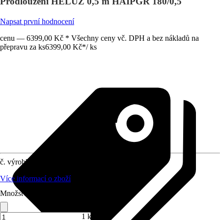
Prodloužení HELUZ 0,5 m HAIPGR 180/0,5
Napsat první hodnocení
cenu — 6399,00 Kč * Všechny ceny vč. DPH a bez nákladů na
přepravu za ks
6399,00 Kč
*
/
ks
č. výrobku
12021784
Více informací o zboží
Množství (ks)
1 ks