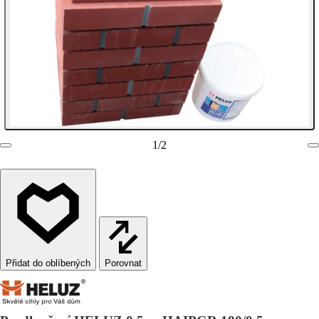
1
/
2
Porovnat