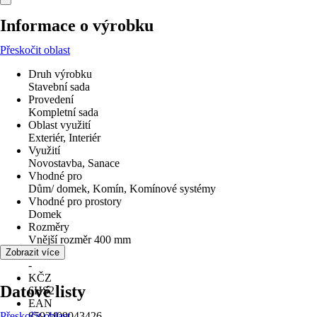
Informace o výrobku
Přeskočit oblast
Druh výrobku
Stavební sada
Provedení
Kompletní sada
Oblast využití
Exteriér, Interiér
Využití
Novostavba, Sanace
Vhodné pro
Dům/ domek, Komín, Komínové systémy
Vhodné pro prostory
Domek
Rozměry
Vnější rozměr 400 mm
Materiál
Zobrazit více
-
KČZ
Datové listy
6HS2
EAN
Přeskočit oblast
8592409043426