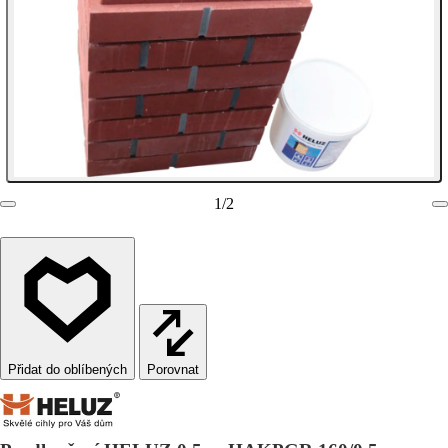
1
/
2
Porovnat