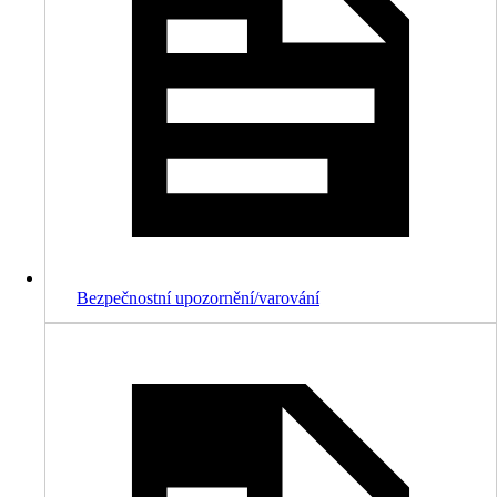
Bezpečnostní upozornění/varování