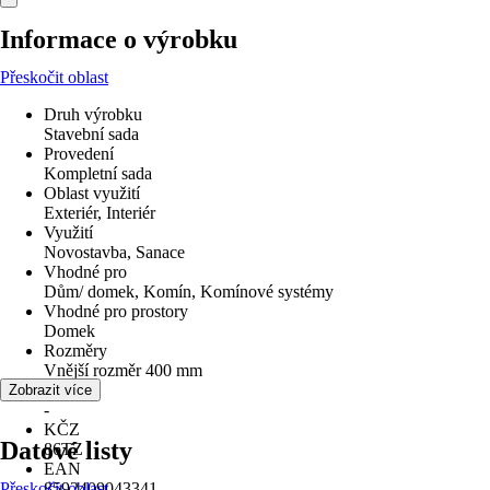
Informace o výrobku
Přeskočit oblast
Druh výrobku
Stavební sada
Provedení
Kompletní sada
Oblast využití
Exteriér, Interiér
Využití
Novostavba, Sanace
Vhodné pro
Dům/ domek, Komín, Komínové systémy
Vhodné pro prostory
Domek
Rozměry
Vnější rozměr 400 mm
Materiál
Zobrazit více
-
KČZ
Datové listy
86TZ
EAN
Přeskočit oblast
8592409043341