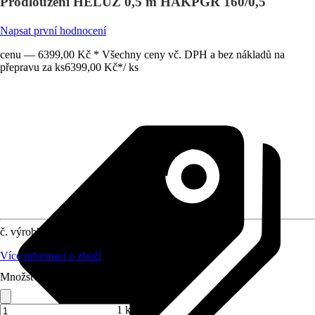
Prodloužení HELUZ 0,5 m HAKPGR 160/0,5
Napsat první hodnocení
cenu — 6399,00 Kč * Všechny ceny vč. DPH a bez nákladů na
přepravu za ks
6399,00 Kč
*
/
ks
č. výrobku
12021786
Více informací o zboží
Množství (ks)
1 ks