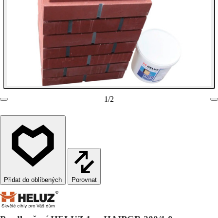
1
/
2
Porovnat