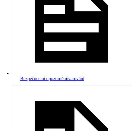
Bezpečnostní upozornění/varování