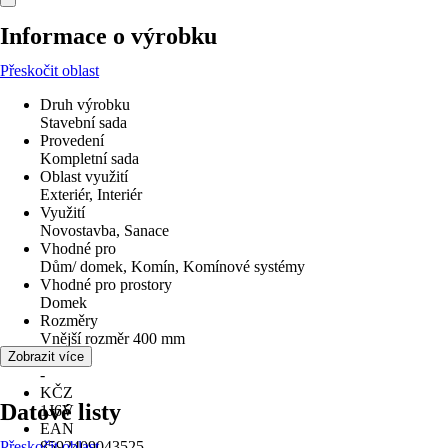
Informace o výrobku
Přeskočit oblast
Druh výrobku
Stavební sada
Provedení
Kompletní sada
Oblast využití
Exteriér, Interiér
Využití
Novostavba, Sanace
Vhodné pro
Dům/ domek, Komín, Komínové systémy
Vhodné pro prostory
Domek
Rozměry
Vnější rozměr 400 mm
Materiál
Zobrazit více
-
KČZ
Datové listy
1J6V
EAN
Přeskočit oblast
8592409043525