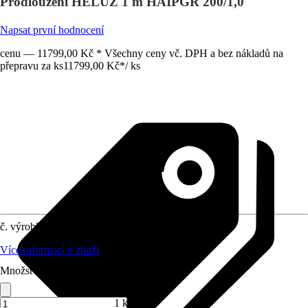
Prodloužení HELUZ 1 m HAIPGR 200/1,0
Napsat první hodnocení
cenu — 11799,00 Kč * Všechny ceny vč. DPH a bez nákladů na
přepravu za ks
11799,00 Kč
*
/
ks
č. výrobku
12021806
Více informací o zboží
Množství (ks)
1 ks