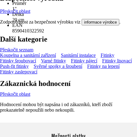
Průměr
1"
Přeskočit oblast
Délka
20 cm
Zodpovědnost za bezpečnost výrobku viz
.
informace výrobce
EAN
8590410322592
Další kategorie
Přeskočit seznam
Koupelna a sanitární zařízení
Sanitární instalace
Fitinky
Fitinky šroubovací
Varné fitinky
Fitinky pájecí
Fitinky lisovací
Push-fit fitinky
Svěrné spojky a šroubení
Fitinky na lepení
Fitinky zaslepovací
Zákaznická hodnocení
Přeskočit oblast
Hodnocení mohou být napsána i od zákazníků, kteří zboží
prokazatelně nepoužili nebo nekoupili.
Možnosti platby