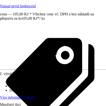
Napsat první hodnocení
cenu — 105,00 Kč * Všechny ceny vč. DPH a bez nákladů na
přepravu za ks
105,00 Kč
*
/
ks
č. výrobku
10520741
Velikost
:
1" x 1"
Využití
:
Spojování
Druh závitu
:
Vnější závit
Více informací o zboží
Množství (ks)