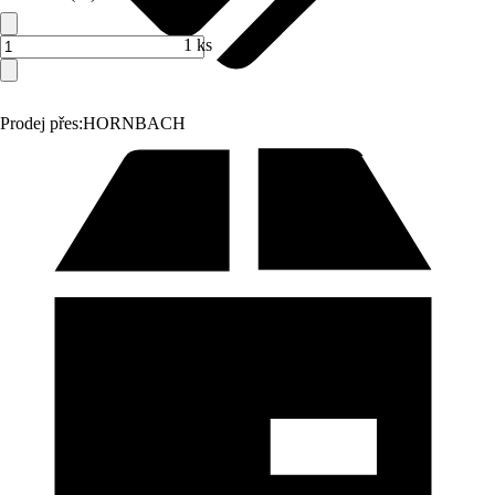
1 ks
Prodej přes:
HORNBACH