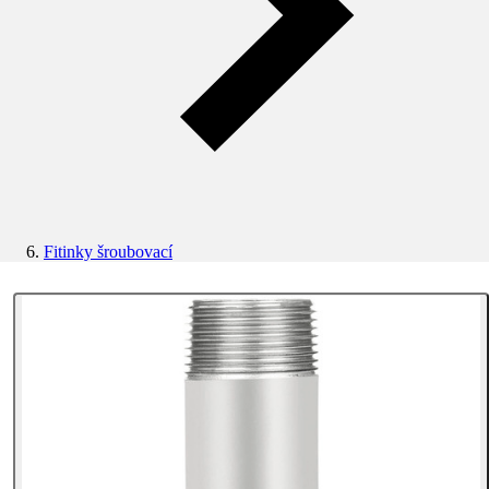
Fitinky šroubovací