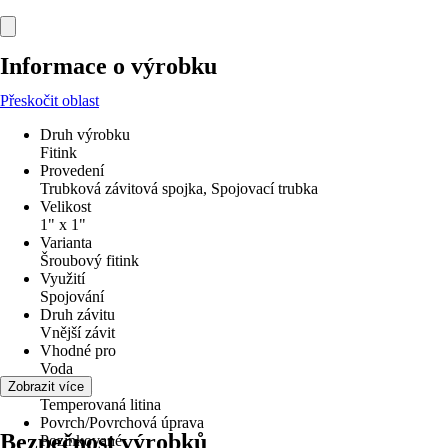
Informace o výrobku
Přeskočit oblast
Druh výrobku
Fitink
Provedení
Trubková závitová spojka, Spojovací trubka
Velikost
1" x 1"
Varianta
Šroubový fitink
Využití
Spojování
Druh závitu
Vnější závit
Vhodné pro
Voda
Materiál
Zobrazit více
Temperovaná litina
Povrch/Povrchová úprava
Bezpečnost výrobků
Pozinkované